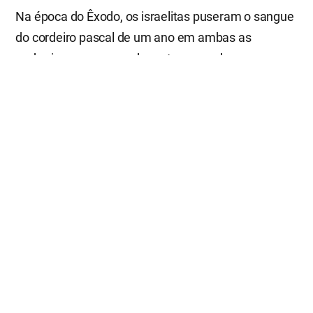
Na época do Êxodo, os israelitas puseram o sangue
do cordeiro pascal de um ano em ambas as
ombreiras e na verga da porta, e aquele sangue se
tornou em um sinal. Por isso eles puderam ser
salvos da terrível praga da destruição dos
primogênitos. O cordeiro da Páscoa do Antigo
Testamento representa Jesus na época do Novo
Testamento.
“[…] Pois também Cristo, nosso Cordeiro pascal,
foi imolado. […]”
1Co. 5:7-8
Ninguém pode escapar das últimas pragas sem o
“sangue de Jesus Cristo”, o Cordeiro da Páscoa.