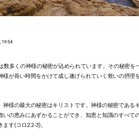
む
19:54
には数多くの神様の秘密が込められています。その秘密を
神様が長い時間をかけて成し遂げられていく救いの摂理
、神様の最大の秘密はキリストです。神様の秘密である
救いの恵みにあずかることができ、知恵と知識のすべて
す(コロ2:2-3)。