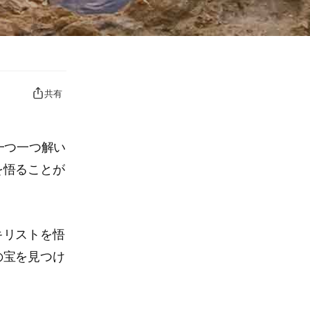
共有
一つ一つ解い
を悟ることが
キリストを悟
の宝を見つけ