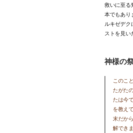
救いに至る
本でもありま
ルキゼデク
ストを見い
神様の
このこと
たがた
たは今
を教え
末だか
解でき