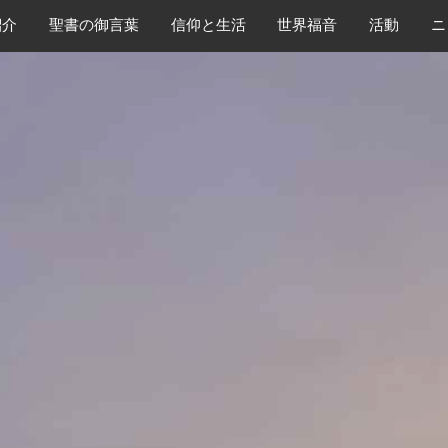
紹介
​聖書の御言葉
​信仰と生活
世界福音
活動
ニ