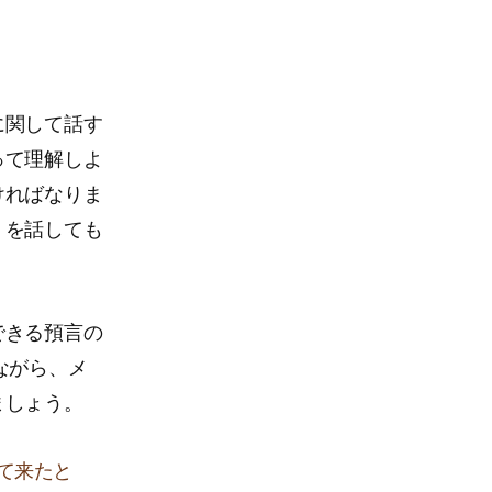
に関して話す
って理解しよ
ければなりま
くを話しても
。
できる預言の
ながら、メ
ましょう。
て来たと