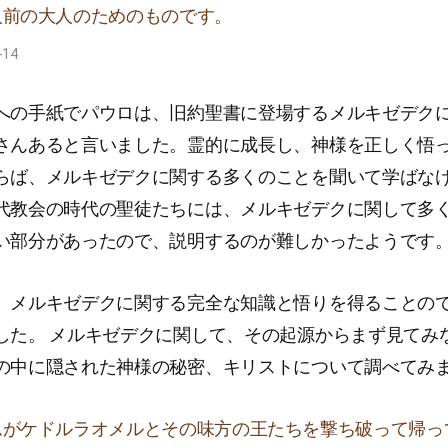
人前の大人のためのものです。
-14
への手紙でパウロは、旧約聖書に登場するメルキゼデク
さんあると言いました。霊的に成長し、神様を正しく悟
らば、メルキゼデクに関する多くのことを聞いて学ばな
代教会の時代の聖徒たちには、メルキゼデクに関して多
い部分があったので、説明するのが難しかったようです
、メルキゼデクに関する完全な知識と悟りを得ることの
した。 メルキゼデクに関して、その起源からまず見てみ
の中に隠された神様の秘密、キリストについて調べてみ
ムがケドルラオメルとその味方の王たちを撃ち破って帰っ