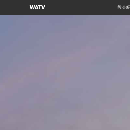
神
教会
様
の
教
会
世
界
福
音
宣
教
協
会