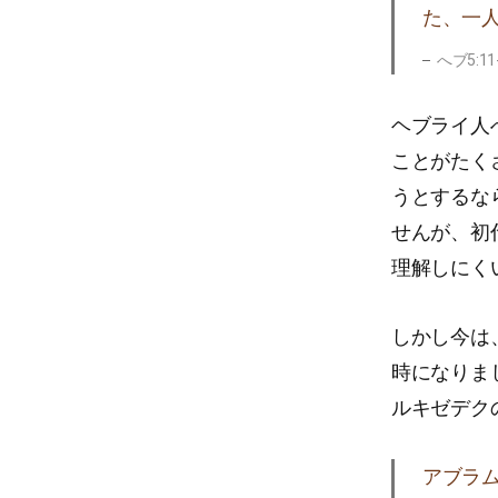
た、一
へブ5:11
ヘブライ人
ことがたく
うとするな
せんが、初
理解しにく
しかし今は
時になりま
ルキゼデク
アブラ