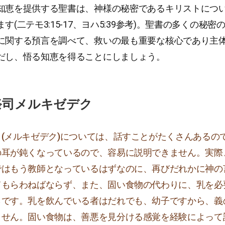
知恵を提供する聖書は、神様の秘密であるキリストにつ
す(二テモ3:15-17、ヨハ5:39参考)。聖書の多くの秘
に関する預言を調べて、救いの最も重要な核心であり主
だし、悟る知恵を得ることにしましょう。
祭司メルキゼデク
(メルキゼデク)については、話すことがたくさんあるの
の耳が鈍くなっているので、容易に説明できません。実際
ではもう教師となっているはずなのに、再びだれかに神の
てもらわねばならず、また、固い食物の代わりに、乳を必
らです。乳を飲んでいる者はだれでも、幼子ですから、義
ません。固い食物は、善悪を見分ける感覚を経験によって