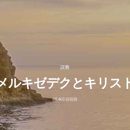
説教
メルキゼデクとキリス
68,460
回視聴
2024
年
9
月
13