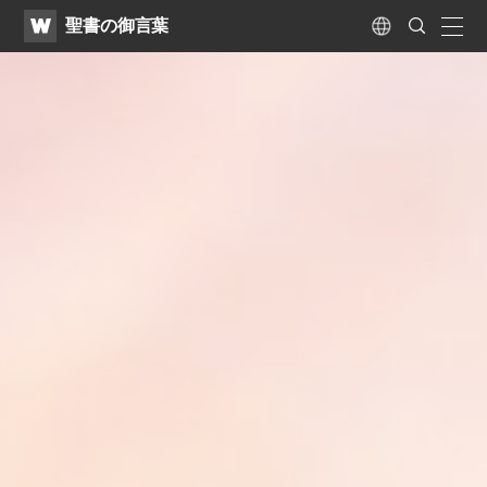
WATV
Search
聖書の御言葉
Submit
naviga
Language