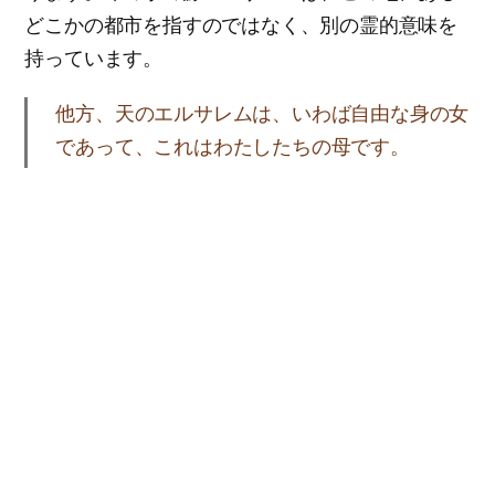
どこかの都市を指すのではなく、別の霊的意味を
持っています。
他方、天のエルサレムは、いわば自由な身の女
であって、これはわたしたちの母です。
ガラ4:26
天のエルサレムは、まさに「わたしたちの母」で
あると聖書は教えています。終わりの時代の命の
水の源であるエルサレムは、まさに母なる神様で
した。それで聖霊時代に対する預言が記録された
ヨハネの黙示録には“霊”と花嫁、すなわち父なる
神様と共に母なる神様が登場されて命の水をくだ
さる場面が記録されたのです。
天使はまた、神と小羊の玉座から流れ出て、水