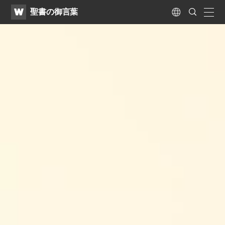
WATV
Search
聖書の御言葉
Submit
naviga
Language