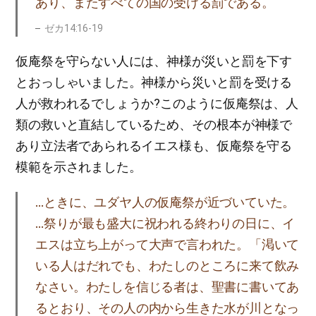
あり、またすべての国の受ける罰である。
ゼカ14:16-19
仮庵祭を守らない人には、神様が災いと罰を下す
とおっしゃいました。神様から災いと罰を受ける
人が救われるでしょうか?このように仮庵祭は、人
類の救いと直結しているため、その根本が神様で
あり立法者であられるイエス様も、仮庵祭を守る
模範を示されました。
…ときに、ユダヤ人の仮庵祭が近づいていた。
…祭りが最も盛大に祝われる終わりの日に、イ
エスは立ち上がって大声で言われた。「渇いて
いる人はだれでも、わたしのところに来て飲み
なさい。わたしを信じる者は、聖書に書いてあ
るとおり、その人の内から生きた水が川となっ