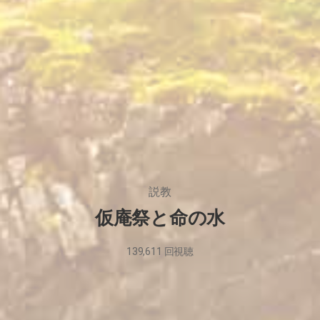
説教
仮庵祭と命の水
139,611
回視聴
2023
年
9
月
29