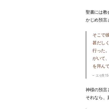
聖書には教
かじめ預言
そこで
甚だし
行った
がいて
を拜ん
エゼ8:15
神様の預言
それなら、