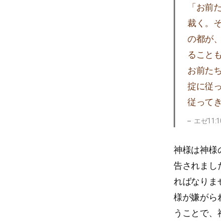
「お前
裁く。
の都が
ること
お前た
掟に従
従って
エゼ11:1
神様は神様
告されまし
ればなりま
様が嫌がら
うことで、