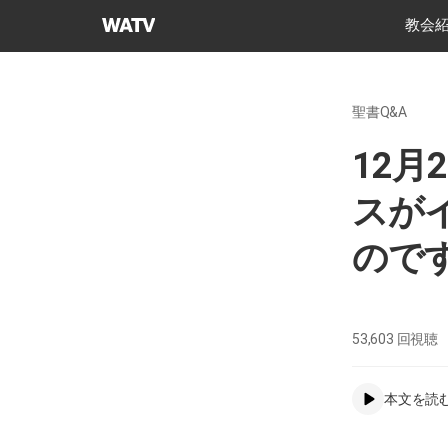
神
教会
様
の
教
聖書Q&A
会
世
12
界
福
スが
音
宣
ので
教
協
会
53,603
回視聴
本文を読