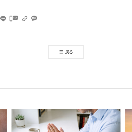
카
카
오
톡
공
戻る
유
하
기