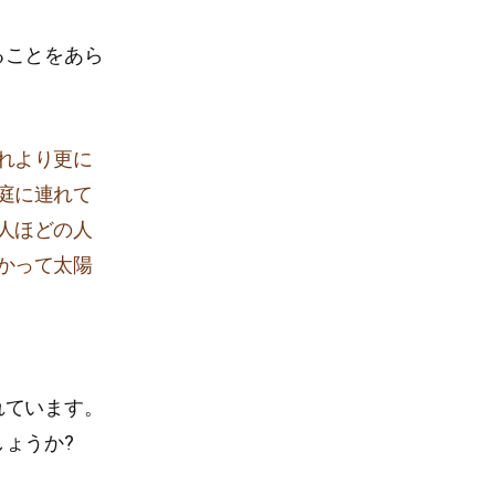
ることをあら
れより更に
庭に連れて
人ほどの人
かって太陽
れています。
ょうか?