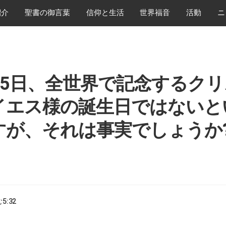
紹介
​聖書の御言葉
​信仰と生活
世界福音
活動
ニ
月25日、全世界で記念するク
イエス様の誕生日ではないと
すが、それは事実でしょうか
む
5:32