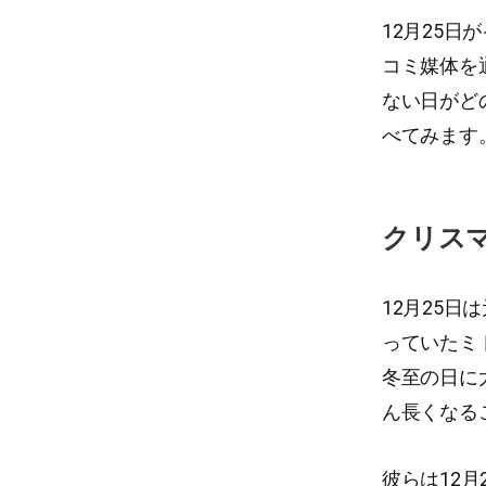
12月25
コミ媒体を
ない日がど
べてみます
クリス
12月25
っていたミ
冬至の日に
ん長くなる
彼らは12