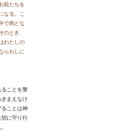
お前たちを
になる。こ
中で肉とな
そのとき、
はわたしの
ならわしに
れることを警
わきまえなけ
守ることは神
大切に守り行
ん。