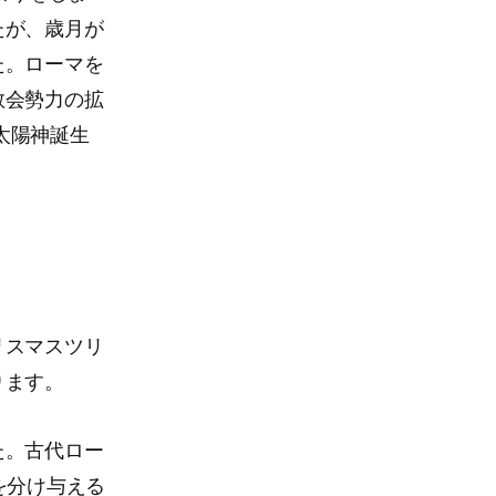
たが、歳月が
た。ローマを
教会勢力の拡
は太陽神誕生
。
リスマスツリ
ります。
た。古代ロー
を分け与える