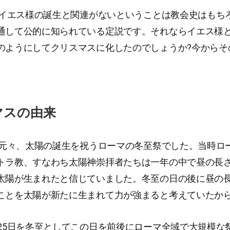
日がイエス様の誕生と関連がないということは教会史はもち
通して公的に知られている定説です。それならイエス様
のようにしてクリスマスに化したのでしょうか?今からそ
。
マスの由来
日は元々、太陽の誕生を祝うローマの冬至祭でした。当時ロ
トラ教、すなわち太陽神崇拝者たちは一年の中で昼の長
太陽が生まれたと信じていました。冬至の日の後に昼の
ことを太陽が新たに生まれて力が強まると考えていたか
月25日を冬至としてこの日を前後にローマ全域で大規模な