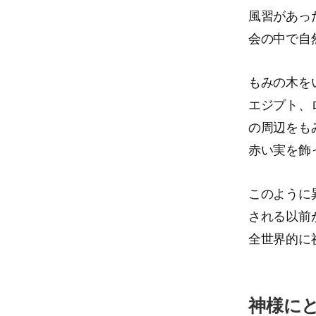
風習があっ
会の中で自
もみの木を
エジプト、
の周辺をも
赤い実を飾
このように
される以前
全世界的に
神様に