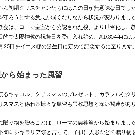
ろん初期クリスチャンたちにはこの日が無意味な日でし
を守ろうとする意志が弱くなりながら状況が変わりまし
教会は、ローマ皇室から公認された後、より世俗化し、
目的で太陽神教の祝祭日を受け入れ始め、A.D.354年に
2月25日をイエス様の誕生日に定めて記念するに至ります
想から始まった風習
渡るキャロル、クリスマスのプレゼント、カラフルなク
リスマスと係わる様々な風習も異教思想と深い関連があ
に贈り物を贈ることは、ローマの農神祭から始まりまし
月下旬にシギラリア祭と言って、子供に人形などの贈り物