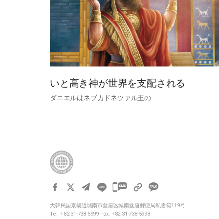
いと高き神が世界を支配される
ダニエルはネブカドネツァル王の…
카
카
大韓民国京畿道城南市盆唐区城南盆唐郵便局私書箱119号
오
Tel. +82-31-738-5999 Fax. +82-31-738-5998