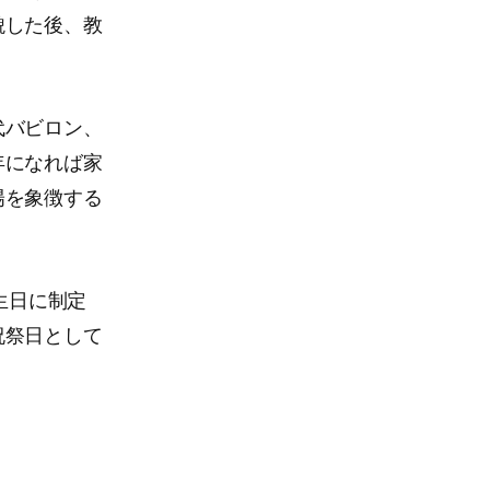
貌した後、教
代バビロン、
年になれば家
陽を象徴する
生日に制定
祝祭日として