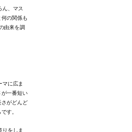
ろん、マス
と何の関係も
の由来を調
ーマに広ま
さが一番短い
長さがどんど
らです。
祭りをしま