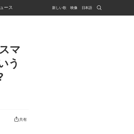
Search
ュース
新しい歌
映像
日本語
Submit
リスマ
いう
?
共有