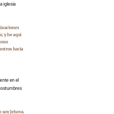
a iglesia
minaciones
a; y he aqui
 como
rostros hacia
ente en el
 costumbres
yo soy Jehova.