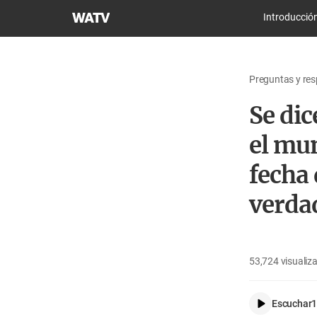
Iglesia
Introducció
de
Dios
Sociedad
Preguntas y resp
Misionera
Mundial
Se dic
el mun
fecha 
verda
53,724
visualiz
Escuchar
1