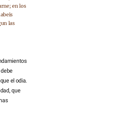
arne; en los
habeis
gun las
andamientos
s debe
que el odia.
idad, que
 mas