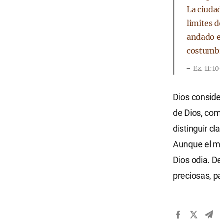
La ciudad
limites d
andado e
costumbr
Ez. 11:1
Dios consid
de Dios, com
distinguir c
Aunque el mu
Dios odia. D
preciosas, p