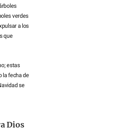
árboles
boles verdes
xpulsar a los
as que
mo; estas
o la fecha de
Navidad se
a Dios