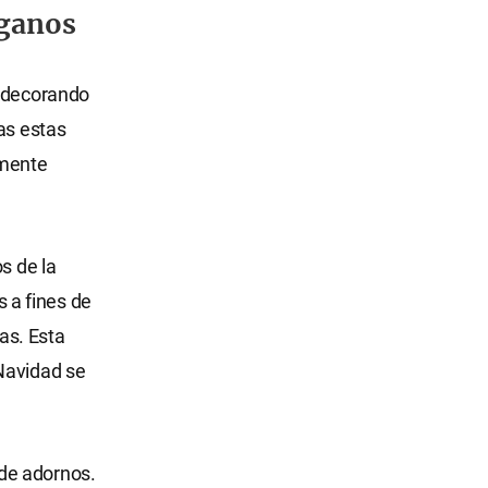
aganos
y decorando
as estas
amente
s de la
s a fines de
as. Esta
Navidad se
de adornos.