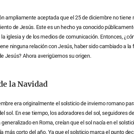
ón ampliamente aceptada que el 25 de diciembre no tiene 
iento de Jesús. Este es un hecho ya conocido públicament
de la iglesia y de los medios de comunicación. Entonces, ¿
tiene ninguna relación con Jesús, haber sido cambiado a la
de Jesús? Ahora averigüemos su origen.
de la Navidad
iembre era originalmente el solsticio de invierno romano par
el sol. En ese tiempo, los adoradores del sol, seguidores d
 generalizado en Roma, creían que el sol nacía en el solstic
día más corto del año. Ya que el solsticio marca el punto dec