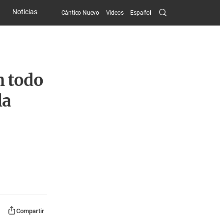
Search
Noticias
Cántico Nuevo
Videos
Español
Submit
n todo
la
Compartir