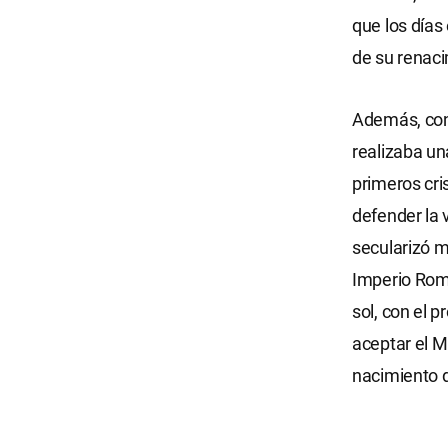
que los días
de su renacim
Además, cons
realizaba un
primeros cri
defender la 
secularizó má
Imperio Roma
sol, con el p
aceptar el M
nacimiento 