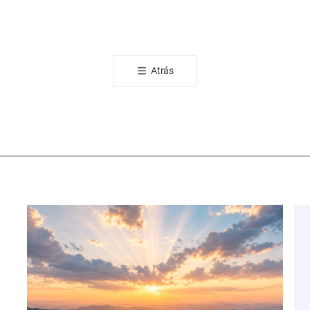
카
오
톡
공
Atrás
유
하
기