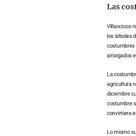
Las cos
Villancicos 
los árboles 
costumbres 
arraigados 
La costumbre
agricultura r
diciembre c
costumbre se
convirtiera e
Lo mismo su