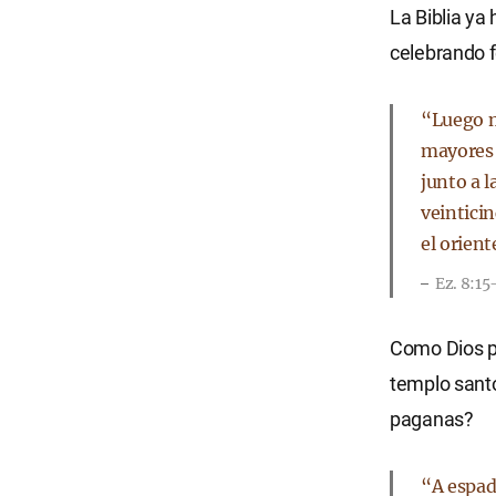
La Biblia ya 
celebrando 
“Luego m
mayores q
junto a l
veinticin
el orient
Ez. 8:15
Como Dios pr
templo santo
paganas?
“A espada