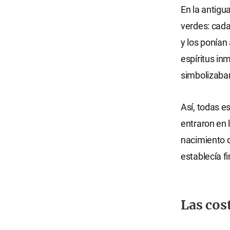
En la antigu
verdes: cada
y los ponían
espíritus in
simbolizaban
Así, todas e
entraron en 
nacimiento d
establecía f
Las cos