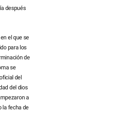
cía después
 en el que se
ido para los
erminación de
Roma se
ficial del
dad del dios
, empezaron a
o la fecha de