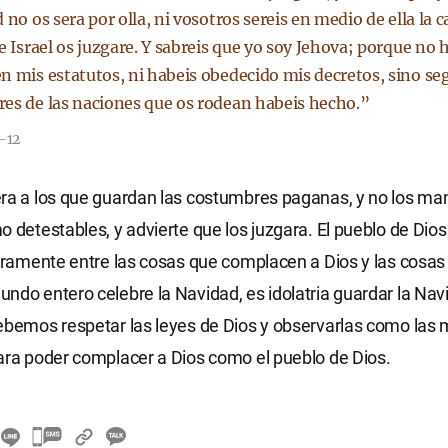
 no os sera por olla, ni vosotros sereis en medio de ella la c
e Israel os juzgare. Y sabreis que yo soy Jehova; porque no 
n mis estatutos, ni habeis obedecido mis decretos, sino se
es de las naciones que os rodean habeis hecho.”
0-12
era a los que guardan las costumbres paganas, y no los m
o detestables, y advierte que los juzgara. El pueblo de Dio
laramente entre las cosas que complacen a Dios y las cosas 
ndo entero celebre la Navidad, es idolatria guardar la Nav
ebemos respetar las leyes de Dios y observarlas como las
ara poder complacer a Dios como el pueblo de Dios.
카