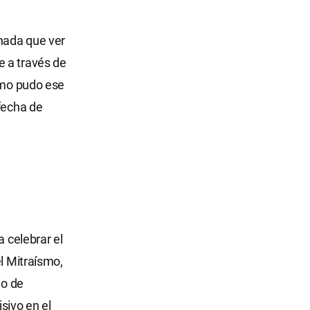
nada que ver
e a través de
cómo pudo ese
 fecha de
a celebrar el
el Mitraísmo,
io de
isivo en el