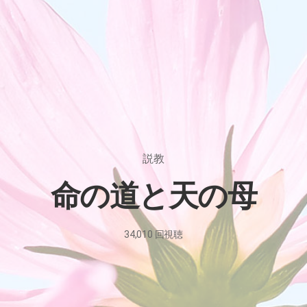
説教
命の道と天の母
34,010
回視聴
2023
年
11
月
10