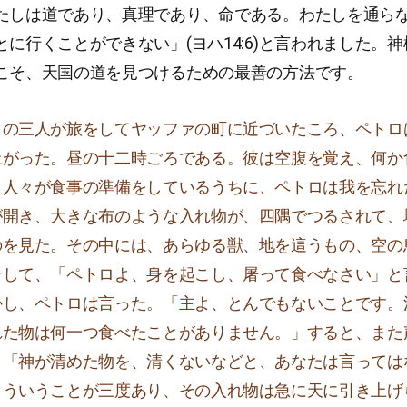
たしは道であり、真理であり、命である。わたしを通ら
とに行くことができない」(ヨハ14:6)と言われました。
こそ、天国の道を見つけるための最善の方法です。
この三人が旅をしてヤッファの町に近づいたころ、ペトロ
上がった。昼の十二時ごろである。彼は空腹を覚え、何か
。人々が食事の準備をしているうちに、ペトロは我を忘れ
が開き、大きな布のような入れ物が、四隅でつるされて、
のを見た。その中には、あらゆる獣、地を這うもの、空の
そして、「ペトロよ、身を起こし、屠って食べなさい」と
かし、ペトロは言った。「主よ、とんでもないことです。
れた物は何一つ食べたことがありません。」すると、また
。「神が清めた物を、清くないなどと、あなたは言っては
こういうことが三度あり、その入れ物は急に天に引き上げ