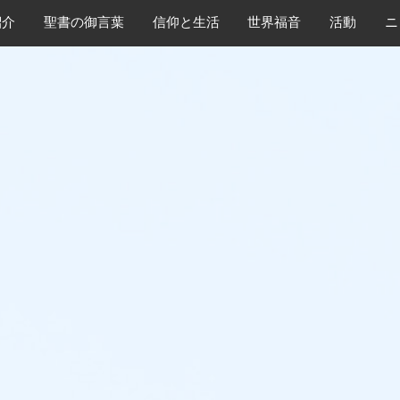
紹介
​聖書の御言葉
​信仰と生活
世界福音
活動
ニ