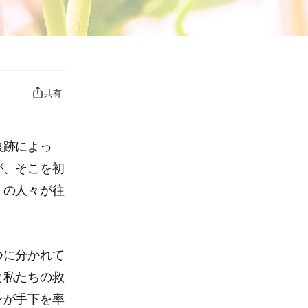
共有
痕跡によっ
が、そこを初
くの人々が往
つに分かれて
と私たちの救
ンが手下を率