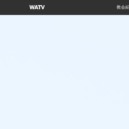
神
教会
様
の
教
会
世
界
福
音
宣
教
協
会