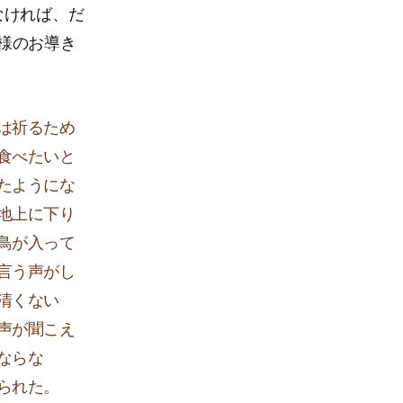
なければ、だ
神様のお導き
は祈るため
食べたいと
たようにな
地上に下り
鳥が入って
言う声がし
清くない
声が聞こえ
ならな
られた。