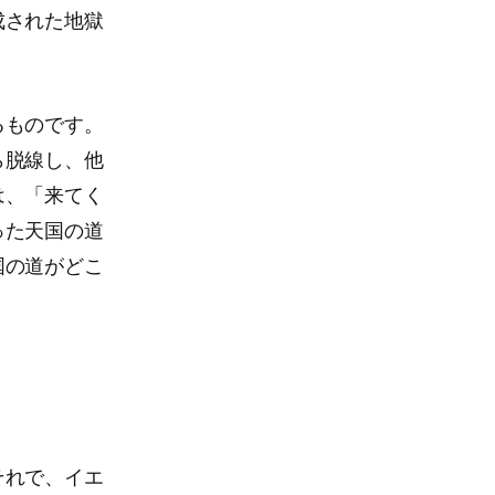
成された地獄
るものです。
ら脱線し、他
は、「来てく
った天国の道
国の道がどこ
それで、イエ