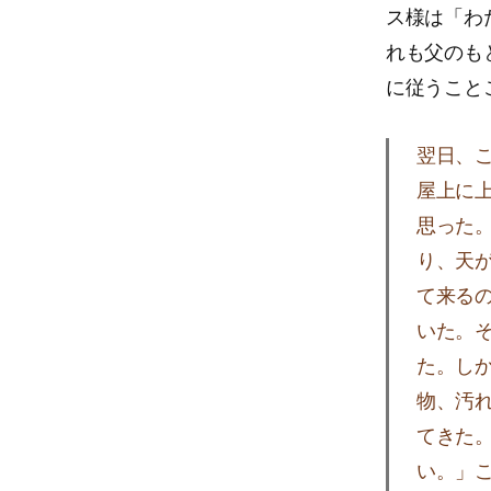
ス様は「わ
れも父のも
に従うこと
翌日、
屋上に
思った
り、天
て来る
いた。
た。し
物、汚
てきた
い。」