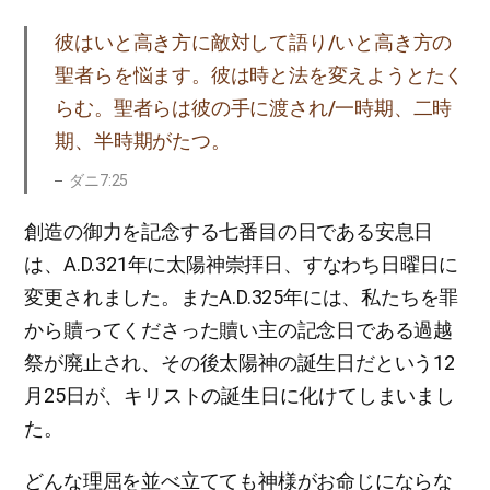
彼はいと高き方に敵対して語り/いと高き方の
聖者らを悩ます。彼は時と法を変えようとたく
らむ。聖者らは彼の手に渡され/一時期、二時
期、半時期がたつ。
ダニ7:25
創造の御力を記念する七番目の日である安息日
は、A.D.321年に太陽神崇拝日、すなわち日曜日に
変更されました。またA.D.325年には、私たちを罪
から贖ってくださった贖い主の記念日である過越
祭が廃止され、その後太陽神の誕生日だという12
月25日が、キリストの誕生日に化けてしまいまし
た。
どんな理屈を並べ立てても神様がお命じにならな