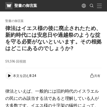
WATV
Search
聖書の御言葉
Submit
naviga
Language
聖書の御言葉
律法はイエス様の後に廃止されたため、
新約時代には安息日や過越祭のような掟
を守る必要がないといいます。その根拠
はどこにあるのでしょうか?
59,596
回視聴
本文を読む
8:24
共有
律法といえば、一般的には旧約時代のイスラエル
の民にのみ該当する法であると理解している人が
大多数です。イエス様の十字架の犠牲によって、