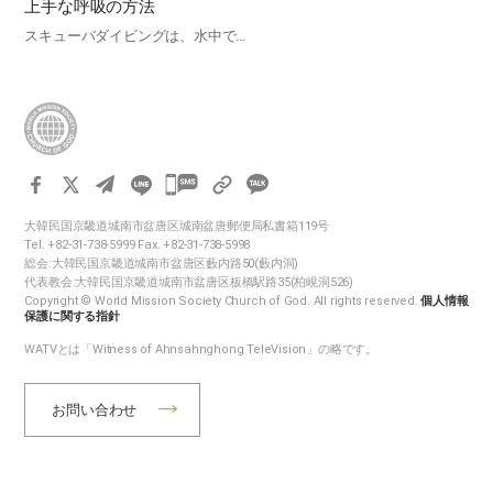
上手な呼吸の方法
スキューバダイビングは、水中で…
카
카
大韓民国京畿道城南市盆唐区城南盆唐郵便局私書箱119号
오
Tel. +82-31-738-5999 Fax. +82-31-738-5998
톡
総会:大韓民国京畿道城南市盆唐区藪内路50(藪内洞)
代表教会:大韓民国京畿道城南市盆唐区板橋駅路35(柏峴洞526)
공
Copyright © World Mission Society Church of God. All rights reserved.
個人情報
유
保護に関する指針
하
WATVとは「Witness of Ahnsahnghong TeleVision」の略です。
기
お問い合わせ