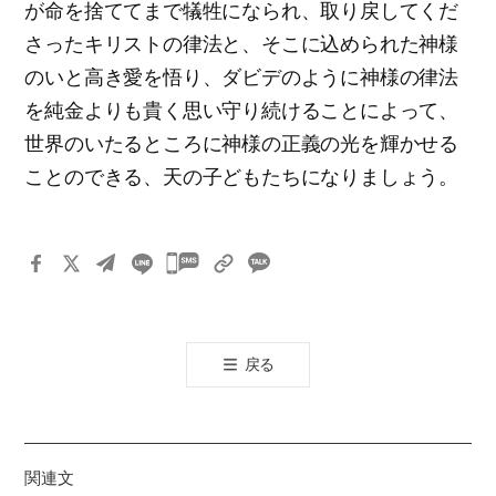
が命を捨ててまで犠牲になられ、取り戻してくだ
さったキリストの律法と、そこに込められた神様
のいと高き愛を悟り、ダビデのように神様の律法
を純金よりも貴く思い守り続けることによって、
世界のいたるところに神様の正義の光を輝かせる
ことのできる、天の子どもたちになりましょう。
카
카
오
톡
戻る
공
유
하
기
関連文