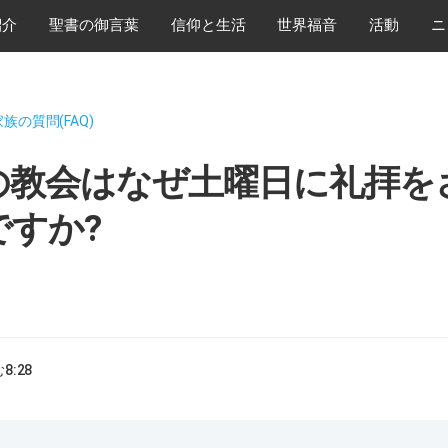
紹介
​聖書の御言葉
​信仰と生活
世界福音
活動
ニ
族の質問(FAQ)
の教会はなぜ土曜日に礼拝を
ですか?
む
8:28