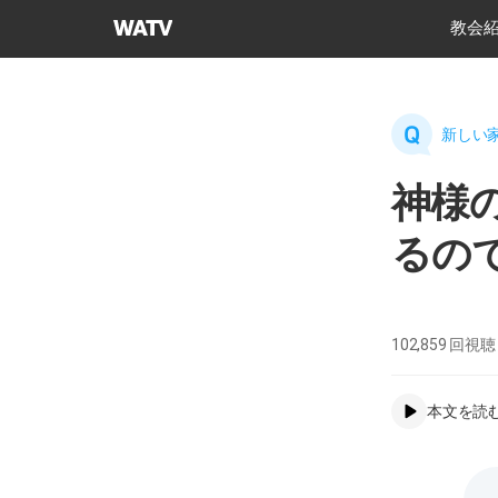
神
教会
様
の
教
会
新しい家
世
界
神様
福
音
るの
宣
教
協
会
102,859
回視聴
本文を読