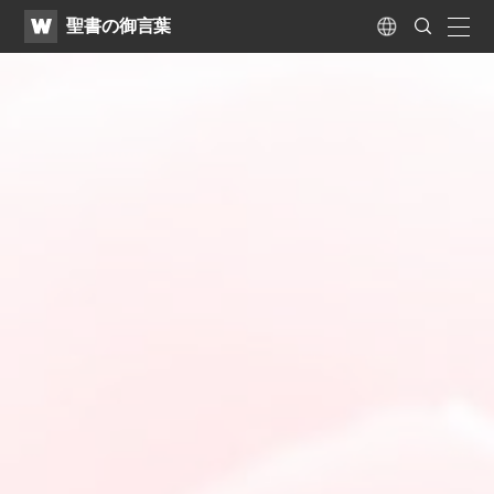
WATV
Search
聖書の御言葉
Submit
naviga
Language