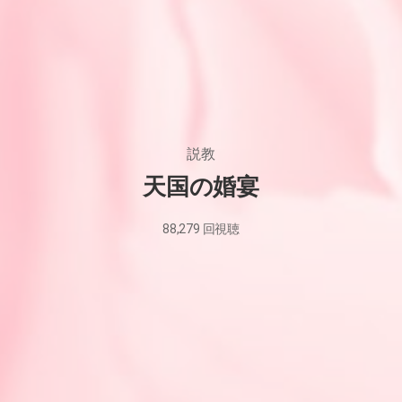
説教
天国の婚宴
88,279
回視聴
2022
年
8
月
19
日