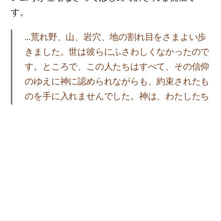
す。
…荒れ野、山、岩穴、地の割れ目をさまよい歩
きました。世は彼らにふさわしくなかったので
す。ところで、この人たちはすべて、その信仰
のゆえに神に認められながらも、約束されたも
のを手に入れませんでした。神は、わたしたち
のために、更にまさったものを計画してくださ
ったので、わたしたちを除いては、彼らは完全
な状態に達しなかったのです。
ヘブ11:38-40
神様の約束である永遠の命は、霊の母が来られて
はじめて完成されます。ですから私たちは、この
約束が許されるとても重要な時期に生きていま