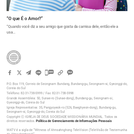
“O que É o Amor?”
“Quando você diz a seu amigo que gosta da camisa dele, então ele a
usa…
카
카
P.O. Box 119, Correio de Seongnam Bundang, Bundang-gu, Seongnam-si, Gyeonggi-do,
오
Coreia do Sul
Teléfono: 82-31-738-5999 / Fax: 82-31-738-5998
톡
Grande Assembleia: 50, Sunae-ro (Sunae-dong), Bundang-gu, Seongnam-si,
공
Gyeonggi-do, Coreia do Sul
Igreja Representativa: 35, Pangyoyeok-ro (526, Baeghyeon-dong), Bundang-gu,
유
Seongnam-si, Gyeonggi-do, Coreia do Sul
하
Copyright ⓒ IGREJA DE DEUS SOCIEDADE MISSIONÁRIA MUNDIAL. Todos os
direitos reservados.
Política de Gerenciamento de Informações Pessoais
기
WATV é a sigla de “Witness of Ahnsahnghong TeleVision (TeleVisão de Testemunha