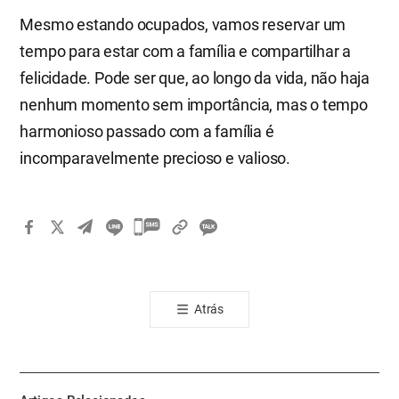
Mesmo estando ocupados, vamos reservar um
tempo para estar com a família e compartilhar a
felicidade. Pode ser que, ao longo da vida, não haja
nenhum momento sem importância, mas o tempo
harmonioso passado com a família é
incomparavelmente precioso e valioso.
카
카
오
톡
Atrás
공
유
하
기