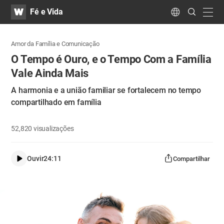
WATV
Search
Fé e Vida
Submit
navig
Language
Amor da Família e Comunicação
O Tempo é Ouro, e o Tempo Com a Família
Vale Ainda Mais
A harmonia e a união familiar se fortalecem no tempo
compartilhado em família
52,820
visualizações
Ouvir
24:11
Compartilhar