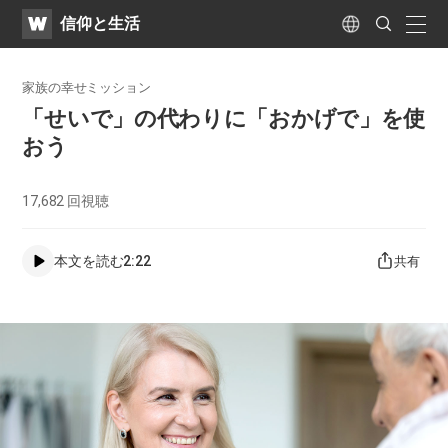
WATV
Search
​信仰と生活
Submit
naviga
Language
家族の幸せミッション
​「せいで」の代わりに「おかげで」を使
おう​
17,682
回視聴
本文を読む
2:22
共有