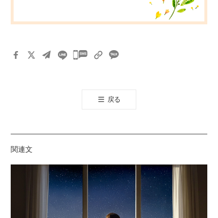
카
카
오
톡
戻る
공
유
하
기
関連文