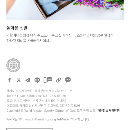
돌아온 신발
외할머니는 항상 내게 주고도 더 주고 싶어 하신다. 초등학생 때는 공부 열심히
하라고 책상을 선물해주시더니…
카카오톡
공유하기
경기도 성남시 분당구 성남분당우체국 사서함 119호
Tel. 031-738-5999 Fax. 031-738-5998
총회: 경기도 성남시 분당구 수내로 50(수내동)
대표교회: 경기도 성남시 분당구 판교역로 35(백현동 526)
Copyright © World Mission Society Church of God. 모든 권리 보유.
개인정보처리방침
WATV는 ‘Witness of Ahnsahnghong TeleVision’의 약자입니다.