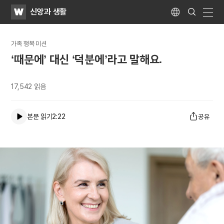
WATV
Search
신앙과 생활
Submit
Language
naviga
가족 행복 미션
‘때문에’ 대신 ‘덕분에’라고 말해요.
17,542
읽음
본문 읽기
2:22
공유