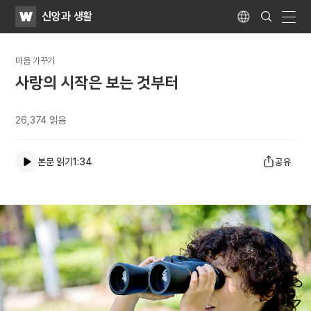
WATV
Search
신앙과 생활
Submit
Language
naviga
마음 가꾸기
사랑의 시작은 보는 것부터
26,374
읽음
본문 읽기
1:34
공유