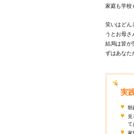
家庭も学校
笑いはどん
うとお母さ
結局は皆が
ずはあなた
実
朝
見
て
家