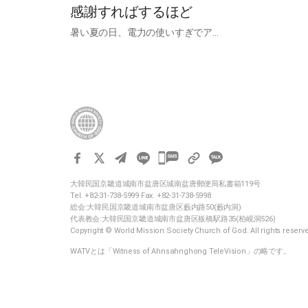
感謝すればするほど
暑い夏の日、電力の使いすぎでア…
카
카
大韓民国京畿道城南市盆唐区城南盆唐郵便局私書箱119号
오
Tel. +82-31-738-5999 Fax. +82-31-738-5998
톡
総会:大韓民国京畿道城南市盆唐区藪内路50(藪内洞)
代表教会:大韓民国京畿道城南市盆唐区板橋駅路35(柏峴洞526)
공
Copyright © World Mission Society Church of God. All rights reserv
유
WATVとは「Witness of Ahnsahnghong TeleVision」の略です。
하
기