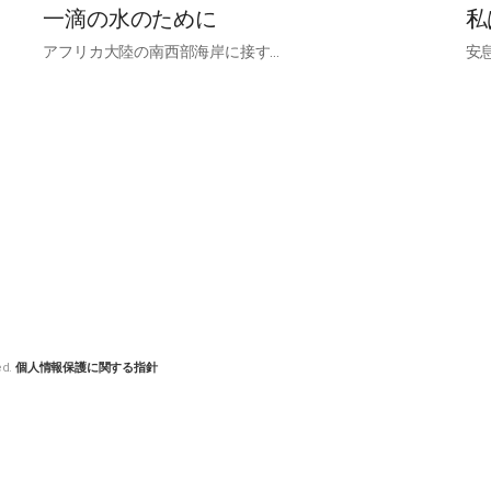
一滴の水のために
私
アフリカ大陸の南西部海岸に接す…
安
ed.
個人情報保護に関する指針