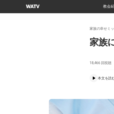
神
教会
様
の
教
家族の幸せミ
会
世
家族に
界
福
音
宣
18,466
回視聴
教
協
本文を読
会