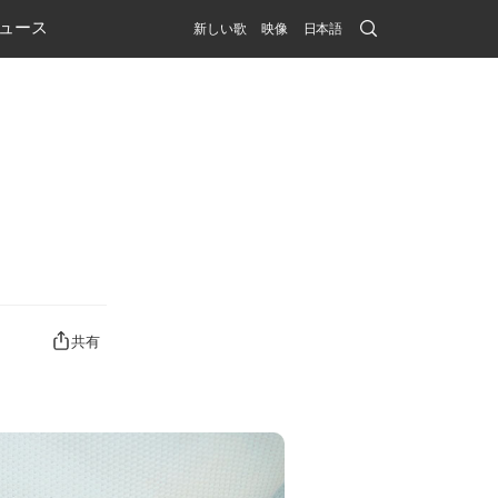
Search
ュース
新しい歌
映像
日本語
Submit
共有