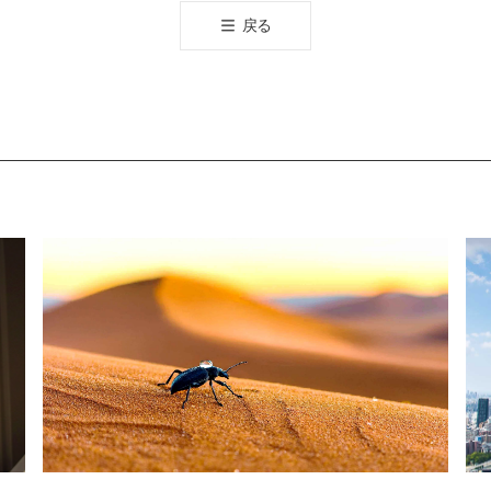
공
戻る
유
하
기