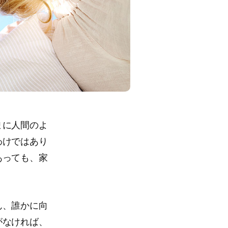
まに人間のよ
わけではあり
あっても、家
ん、誰かに向
がなければ、