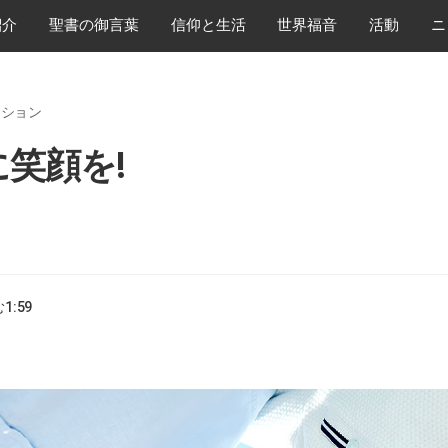
紹介
​聖書の御言葉
​信仰と生活
世界福音
活動
ニ
ッション
笑顔を!
む
1:59