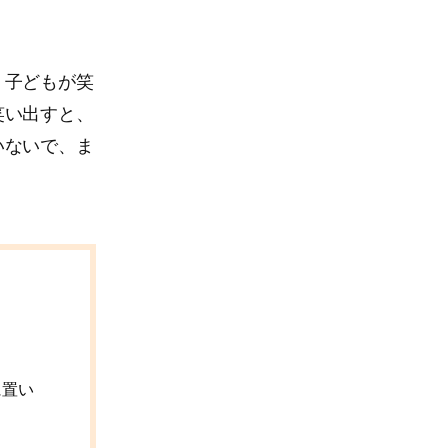
、子どもが笑
笑い出すと、
いないで、ま
に置い