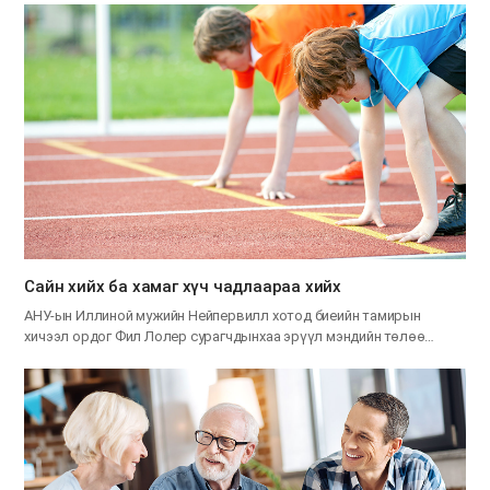
Сайн хийх ба хамаг хүч чадлаараа хийх
АНУ-ын Иллиной мужийн Нейпервилл хотод биеийн тамирын
хичээл ордог Фил Лолер сурагчдынхаа эрүүл мэндийн төлөө…