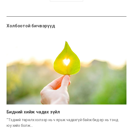
유
하
기
Холбоотой бичвэрүүд
​Бидний хийж чадах зүйл
“Тэдний төрөлх хэлээр нь ч ярьж чадахгүй байж бид ер нь тэнд
юу хийх болж…