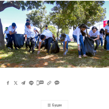
카
카
오
톡
Буцах
공