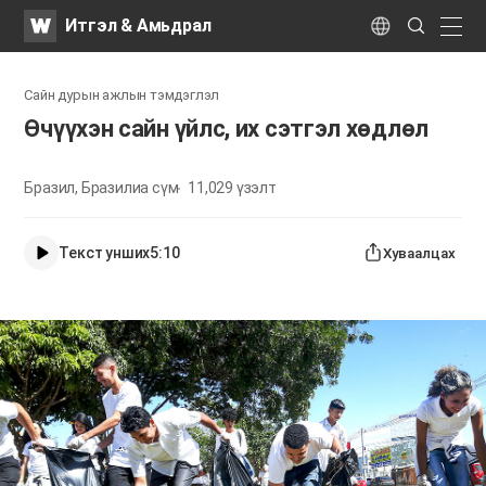
WATV
Search
Итгэл & Амьдрал
Submit
naviga
Language
Сайн дурын ажлын тэмдэглэл
Өчүүхэн сайн үйлс, их сэтгэл хөдлөл
Бразил, Бразилиа сүм
11,029
үзэлт
Текст унших
5:10
Хуваалцах