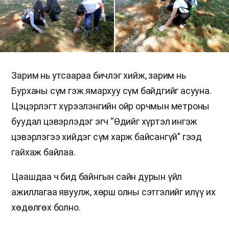
Зарим нь утсаараа бичлэг хийж, зарим нь
Бурханы сүм гэж ямархуу сүм байдгийг асууна.
Цэцэрлэгт хүрээлэнгийн ойр орчмын метроны
буудал цэвэрлэдэг эгч “Өдийг хүртэл ингэж
цэвэрлэгээ хийдэг сүм харж байсангүй” гээд
гайхаж байлаа.
Цаашдаа ч бид байнгын сайн дурын үйл
ажиллагаа явуулж, хөрш олны сэтгэлийг илүү их
хөдөлгөх болно.