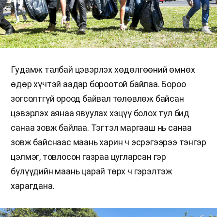
Гудамж талбай цэвэрлэх хөдөлгөөний өмнөх
өдөр хүчтэй аадар бороотой байлаа. Бороо
зогсолтгүй ороод байвал төлөвлөж байсан
цэвэрлэх аянаа явуулах хэцүү болох тул бид
санаа зовж байлаа. Тэгтэл маргааш нь санаа
зовж байснаас маань харин ч эсрэгээрээ тэнгэр
цэлмэг, товлосон газраа цугларсан гэр
бүлүүдийн маань царай төрх ч гэрэлтэж
харагдана.