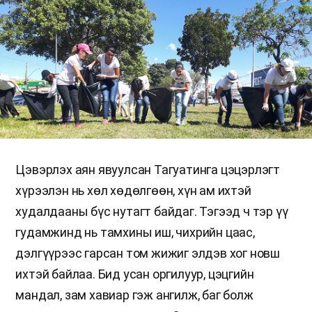
Цэвэрлэх аян явуулсан Тагуатинга цэцэрлэгт
хүрээлэн нь хөл хөдөлгөөн, хүн ам ихтэй
худалдааны бүс нутагт байдаг. Тэгээд ч тэр үү
гудамжинд нь тамхины иш, чихрийн цаас,
дэлгүүрээс гарсан том жижиг элдэв хог новш
ихтэй байлаа. Бид усан оргилуур, цэцгийн
мандал, зам хавиар гэж ангилж, баг болж