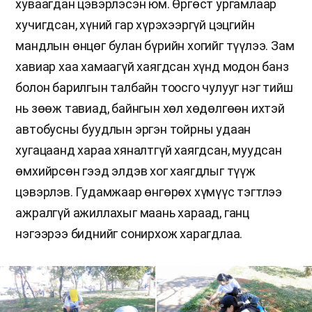
хуваагдан цэвэрлэсэн юм. Өргөст ургамлаар
хучигдсан, хүний гар хүрэхээргүй цэцгийн
мандлын өнцөг булан бүрийн хогийг түүлээ. Зам
хавиар хаа хамаагүй хаягдсан хүнд модон банз
болон барилгын талбайн тоосго чулууг нэг тийш
нь зөөж тавиад, байнгын хөл хөдөлгөөн ихтэй
автобусны буудлын эргэн тойрны удаан
хугацаанд хараа хяналтгүй хаягдсан, муудсан
өмхийрсөн гээд элдэв хог хаягдлыг түүж
цэвэрлэв. Гудамжаар өнгөрөх хүмүүс тэгтлээ
ажралгүй ажиллахыг маань хараад, ганц
нэгээрээ биднийг сонирхож харагдлаа.