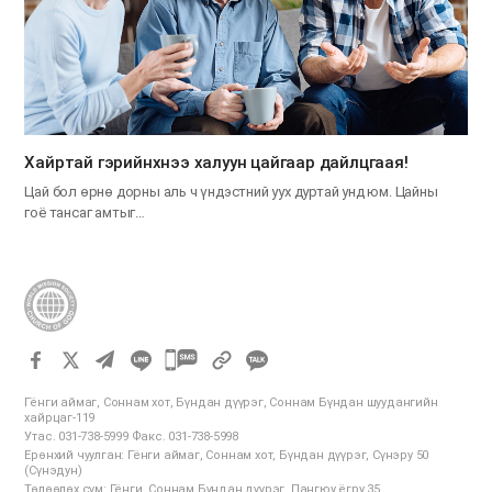
Хайртай гэрийнхнээ халуун цайгаар дайлцгаая!
Цай бол өрнө дорны аль ч үндэстний уух дуртай унд юм. Цайны
гоё тансаг амтыг…
카
카
Гёнги аймаг, Соннам хот, Бүндан дүүрэг, Соннам Бүндан шуудангийн
오
хайрцаг-119
Утас. 031-738-5999 Факс. 031-738-5998
톡
Ерөнхий чуулган: Гёнги аймаг, Соннам хот, Бүндан дүүрэг, Сүнэру 50
공
(Сүнэдун)
Төлөөлөх сүм: Гёнги, Соннам Бүндан дүүрэг, Пангюу ёгру 35