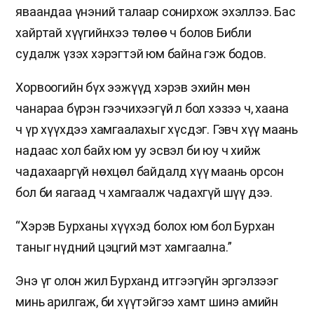
яваандаа үнэний талаар сонирхож эхэллээ. Бас
хайртай хүүгийнхээ төлөө ч болов Библи
судалж үзэх хэрэгтэй юм байна гэж бодов.
Хорвоогийн бүх ээжүүд хэрэв эхийн мөн
чанараа бүрэн гээчихээгүй л бол хэзээ ч, хаана
ч үр хүүхдээ хамгаалахыг хүсдэг. Гэвч хүү маань
надаас хол байх юм уу эсвэл би юу ч хийж
чадахааргүй нөхцөл байдалд хүү маань орсон
бол би яагаад ч хамгаалж чадахгүй шүү дээ.
“Хэрэв Бурханы хүүхэд болох юм бол Бурхан
таныг нүдний цэцгий мэт хамгаална.”
Энэ үг олон жил Бурханд итгээгүйн эргэлзээг
минь арилгаж, би хүүтэйгээ хамт шинэ амийн