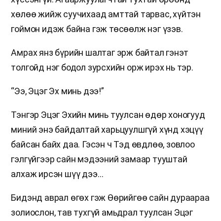
хөлөө жийж суучихаад амттай тарвас, хүйтэн
гоймон идэж байна гэж төсөөлж нэг үзэв.
Амрах янз бүрийн шалтаг эрж байтал гэнэт
толгойд нэг бодол зурсхийн орж ирэх нь тэр.
“Ээ, Эцэг Эх минь дээ!”
Тэнгэр Эцэг Эхийн минь туулсан өдөр хоногууд
миний энэ байдалтай харьцуулшгүй хүнд хэцүү
байсан байх даа. Гэсэн ч Тэд өвдлөө, зовлоо
гэлгүйгээр сайн мэдээний замаар тууштай
алхаж ирсэн шүү дээ…
Бидэнд аврал өгөх гэж Өөрийгөө сайн дураараа
золиослон, тав тухгүй амьдрал туулсан Эцэг