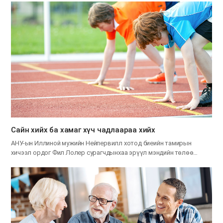
Сайн хийх ба хамаг хүч чадлаараа хийх
АНУ-ын Иллиной мужийн Нейпервилл хотод биеийн тамирын
хичээл ордог Фил Лолер сурагчдынхаа эрүүл мэндийн төлөө…