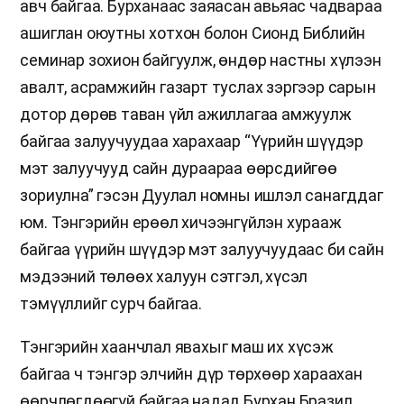
авч байгаа. Бурханаас заяасан авьяас чадвараа
ашиглан оюутны хотхон болон Сионд Библийн
семинар зохион байгуулж, өндөр настны хүлээн
авалт, асрамжийн газарт туслах зэргээр сарын
дотор дөрөв таван үйл ажиллагаа амжуулж
байгаа залуучуудаа харахаар “Үүрийн шүүдэр
мэт залуучууд сайн дураараа өөрсдийгөө
зориулна” гэсэн Дуулал номны ишлэл санагддаг
юм. Тэнгэрийн ерөөл хичээнгүйлэн хурааж
байгаа үүрийн шүүдэр мэт залуучуудаас би сайн
мэдээний төлөөх халуун сэтгэл, хүсэл
тэмүүллийг сурч байгаа.
Тэнгэрийн хаанчлал явахыг маш их хүсэж
байгаа ч тэнгэр элчийн дүр төрхөөр хараахан
өөрчлөгдөөгүй байгаа надад Бурхан Бразил