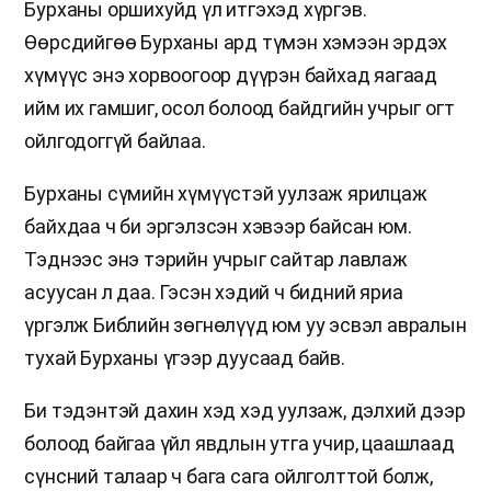
Бурханы оршихуйд үл итгэхэд хүргэв.
Өөрсдийгөө Бурханы ард түмэн хэмээн эрдэх
хүмүүс энэ хорвоогоор дүүрэн байхад яагаад
ийм их гамшиг, осол болоод байдгийн учрыг огт
ойлгодоггүй байлаа.
Бурханы сүмийн хүмүүстэй уулзаж ярилцаж
байхдаа ч би эргэлзсэн хэвээр байсан юм.
Тэднээс энэ тэрийн учрыг сайтар лавлаж
асуусан л даа. Гэсэн хэдий ч бидний яриа
үргэлж Библийн зөгнөлүүд юм уу эсвэл авралын
тухай Бурханы үгээр дуусаад байв.
Би тэдэнтэй дахин хэд хэд уулзаж, дэлхий дээр
болоод байгаа үйл явдлын утга учир, цаашлаад
сүнсний талаар ч бага сага ойлголттой болж,