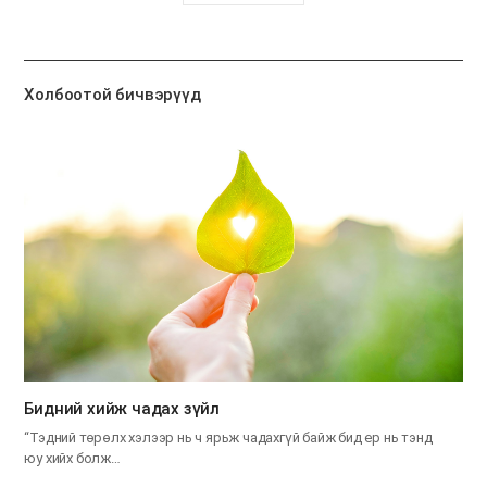
유
하
기
Холбоотой бичвэрүүд
​Бидний хийж чадах зүйл
“Тэдний төрөлх хэлээр нь ч ярьж чадахгүй байж бид ер нь тэнд
юу хийх болж…