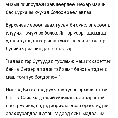
үнэмшлийг хүлээн зөвшөөрлөө. Нөхөр маань
бас Бурханы хүүхэд болох ерөөл авлаа.
Бурханаас ерөөл авах тусам би сүнслэг ерөөлд
илүү их тэмүүлэх болов. Яг тэр үеэр гадаадад
удаан хугацаагаар явж тунхагласан нэгэн гэр
бүлийн яриа чих дэлсэх нь тэр.
“Гадаад гэр бүлүүдэд тусламж маш их хэрэгтэй
байна. Зүгээр л тэдэнтэй хамт байх нь тэдэнд
маш том тус болдог юм.”
Ингээд би гадаад руу явах хүсэл эрмэлзэлтэй
болов. Сайн мэдээний үйлчлэгч нэн хэрэгтэй
орон руу явж, надад зориулагдсан ерөөлүүдийг
авах хүсэлдээ шатан, гадаад сайн мэдээний