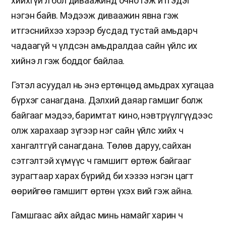
хийхгүй л бол диваажинд очно гэж итгэдэг
нэгэн байв. Мэдээж диваажин явна гэж
итгэснийхээ хэрээр бусдад тустай амьдарч
чадаагүй ч үлдсэн амьдралдаа сайн үйлс их
хийнэ л гэж боддог байлаа.
Гэтэл асуудал нь энэ ертөнцөд амьдрах хугацаа
бүрхэг санагдана. Дэлхий даяар гамшиг болж
байгааг мэдээ, баримтат кино, нэвтрүүлгүүдээс
олж харахаар зүгээр нэг сайн үйлс хийх ч
хангалтгүй санагдана. Төлөв даруу, сайхан
сэтгэлтэй хүмүүс ч гамшигт өртөж байгааг
зурагтаар харах бүрийд би хэзээ нэгэн цагт
өөрийгөө гамшигт өртөн үхэх вий гэж айна.
Гамшгаас айх айдас минь намайг харин ч