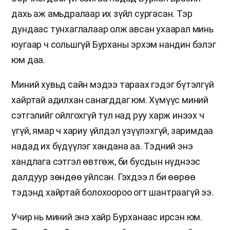
дахь аж амьдралаар их зүйл сургасан. Тэр
дундаас тунхаглалаар олж авсан ухаарал минь
юугаар ч сольшгүй Бурханы эрхэм нандин бэлэг
юм даа.
Миний хувьд сайн мэдээ тараах гэдэг бүтэлгүй
хайртай адилхан санагддаг юм. Хүмүүс миний
сэтгэлийг ойлгохгүй тул над руу харж инээх ч
үгүй, ямар ч хариу үйлдэл үзүүлэхгүй, заримдаа
надад их бүдүүлэг хандана аа. Тэдний энэ
хандлага сэтгэл өвтгөж, би бусдын нүднээс
далдуур зөндөө уйлсан. Гэхдээ л би өөрөө
тэдэнд хайртай болохоороо огт шантраагүй ээ.
Учир нь миний энэ хайр Бурханаас ирсэн юм.