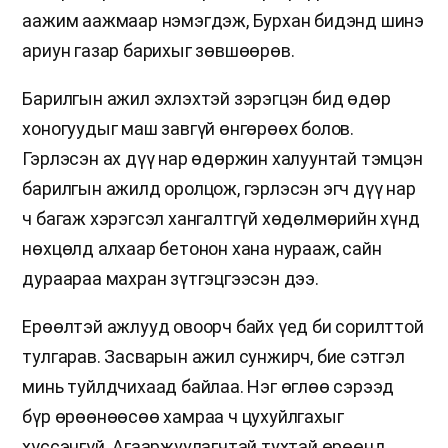
аажим аажмаар нэмэгдэж, Бурхан бидэнд шинэ
ариун газар барихыг зөвшөөрөв.
Барилгын ажил эхлэхтэй зэрэгцэн бид өдөр
хоногуудыг маш завгүй өнгөрөөх болов.
Гэрлэсэн ах дүү нар өдөржин халуунтай тэмцэн
барилгын ажилд оролцож, гэрлэсэн эгч дүү нар
ч багаж хэрэгсэл хангалтгүй хөдөлмөрийн хүнд
нөхцөлд алхаар бетонон хана нурааж, сайн
дураараа махран зүтгэцгээсэн дээ.
Ерөөлтэй ажлууд овоорч байх үед би сорилттой
тулгарав. Засварын ажил сунжирч, бие сэтгэл
минь туйлдчихаад байлаа. Нэг өглөө сэрээд
бүр өрөөнөөсөө хамраа ч цухуйлгахыг
хүссэнгүй. Агааржуулагчтай тухтай өрөөнд