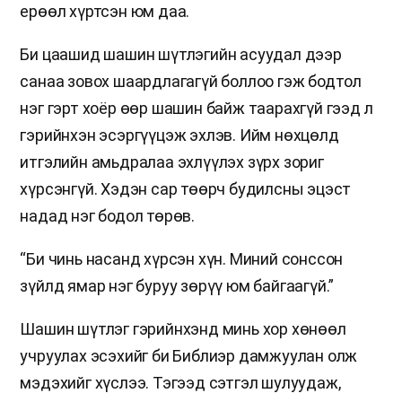
ерөөл хүртсэн юм даа.
Би цаашид шашин шүтлэгийн асуудал дээр
санаа зовох шаардлагагүй боллоо гэж бодтол
нэг гэрт хоёр өөр шашин байж таарахгүй гээд л
гэрийнхэн эсэргүүцэж эхлэв. Ийм нөхцөлд
итгэлийн амьдралаа эхлүүлэх зүрх зориг
хүрсэнгүй. Хэдэн сар төөрч будилсны эцэст
надад нэг бодол төрөв.
“Би чинь насанд хүрсэн хүн. Миний сонссон
зүйлд ямар нэг буруу зөрүү юм байгаагүй.”
Шашин шүтлэг гэрийнхэнд минь хор хөнөөл
учруулах эсэхийг би Библиэр дамжуулан олж
мэдэхийг хүслээ. Тэгээд сэтгэл шулуудаж,