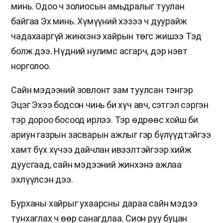
минь. Одоо ч золиосын амьдралыг туулан
байгаа Эх минь. Хүмүүний хэзээ ч дуурайж
чадахааргүй жинхэнэ хайрын төгс жишээ Тэд
болж дээ. Нүдний нулимс асгарч, дэр нэвт
норголоо.
Сайн мэдээний зовлонт зам туулсан тэнгэр
Эцэг Эхээ бодсон чинь би хүч авч, сэтгэл сэргэн
тэр дороо босоод ирлээ. Тэр өдрөөс хойш би
ариун газрын засварын ажлыг гэр бүлүүдтэйгээ
хамт бүх хүчээ дайчлан ивээлтэйгээр хийж
дуусгаад, сайн мэдээний жинхэнэ ажлаа
эхлүүлсэн дээ.
Бурханы хайрыг ухаарсны дараа сайн мэдээ
тунхаглах ч өөр санагдлаа. Сион руу буцан