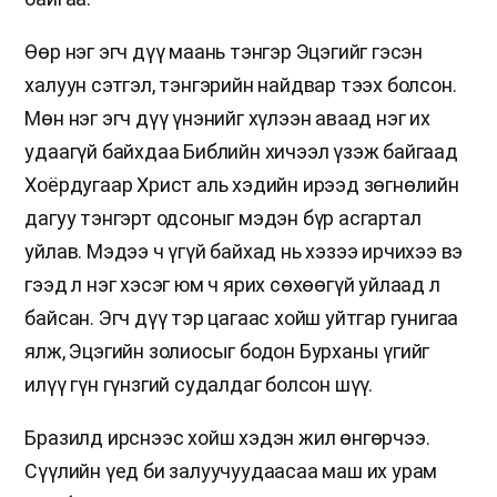
Өөр нэг эгч дүү маань тэнгэр Эцэгийг гэсэн
халуун сэтгэл, тэнгэрийн найдвар тээх болсон.
Мөн нэг эгч дүү үнэнийг хүлээн аваад нэг их
удаагүй байхдаа Библийн хичээл үзэж байгаад
Хоёрдугаар Христ аль хэдийн ирээд зөгнөлийн
дагуу тэнгэрт одсоныг мэдэн бүр асгартал
уйлав. Мэдээ ч үгүй байхад нь хэзээ ирчихээ вэ
гээд л нэг хэсэг юм ч ярих сөхөөгүй уйлаад л
байсан. Эгч дүү тэр цагаас хойш уйтгар гунигаа
ялж, Эцэгийн золиосыг бодон Бурханы үгийг
илүү гүн гүнзгий судалдаг болсон шүү.
Бразилд ирснээс хойш хэдэн жил өнгөрчээ.
Сүүлийн үед би залуучуудаасаа маш их урам