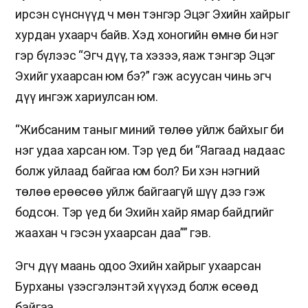
ирсэн сүнснүүд ч мөн тэнгэр Эцэг Эхийн хайрыг
хурдан ухаарч байв. Хэд хоногийн өмнө би нэг
гэр бүлээс “Эгч дүү, та хэзээ, яаж тэнгэр Эцэг
Эхийг ухаарсан юм бэ?” гэж асуусан чинь эгч
дүү ингэж хариулсан юм.
“Жибсаним таныг миний төлөө уйлж байхыг би
нэг удаа харсан юм. Тэр үед би “Яагаад надаас
болж уйлаад байгаа юм бол? Би хэн нэгний
төлөө ерөөсөө уйлж байгаагүй шүү дээ гэж
бодсон. Тэр үед би Эхийн хайр ямар байдгийг
жаахан ч гэсэн ухаарсан даа”” гэв.
Эгч дүү маань одоо Эхийн хайрыг ухаарсан
Бурханы үзэсгэлэнтэй хүүхэд болж өсөөд
байгаа.