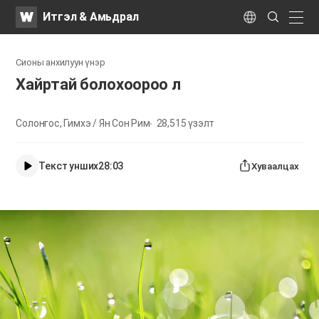
WATV
Search
Итгэл & Амьдрал
Submit
naviga
Language
Сионы анхилуун үнэр
Хайртай болохоороо л
Солонгос, Гимхэ / Ян Сон Рим
28,515
үзэлт
Текст унших
28:03
Хуваалцах