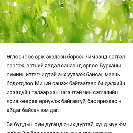
Өглөөнөөс орж эхэлсэн бороон чимээнд сэтгэл
сэргэж, эртний явдал санаанд орлоо. Бурханы
сүмийн итгэгчидтэй анх уулзаж байсан маань
бодогдлоо. Миний санаж байгаагаар би дэлхийн
ирээдүйн талаар хэн нэгэнтэй чин сэтгэлийн
яриа хөөрөө өрнүүлж байгаагүй, бас ярихаас ч
айдаг байсан юм даг.
Би буддын сүм дуганд очих дуртай, хүнд муу юм