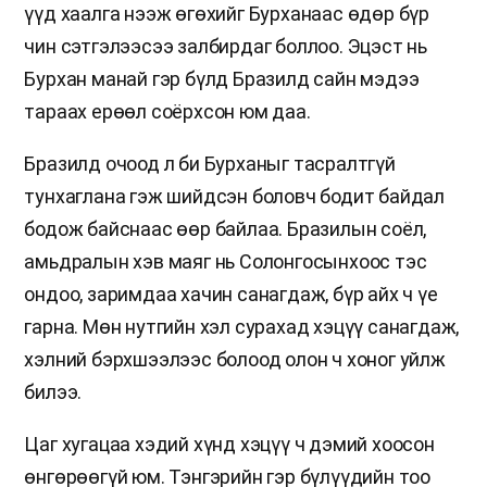
үүд хаалга нээж өгөхийг Бурханаас өдөр бүр
чин сэтгэлээсээ залбирдаг боллоо. Эцэст нь
Бурхан манай гэр бүлд Бразилд сайн мэдээ
тараах ерөөл соёрхсон юм даа.
Бразилд очоод л би Бурханыг тасралтгүй
тунхаглана гэж шийдсэн боловч бодит байдал
бодож байснаас өөр байлаа. Бразилын соёл,
амьдралын хэв маяг нь Солонгосынхоос тэс
ондоо, заримдаа хачин санагдаж, бүр айх ч үе
гарна. Мөн нутгийн хэл сурахад хэцүү санагдаж,
хэлний бэрхшээлээс болоод олон ч хоног уйлж
билээ.
Цаг хугацаа хэдий хүнд хэцүү ч дэмий хоосон
өнгөрөөгүй юм. Тэнгэрийн гэр бүлүүдийн тоо