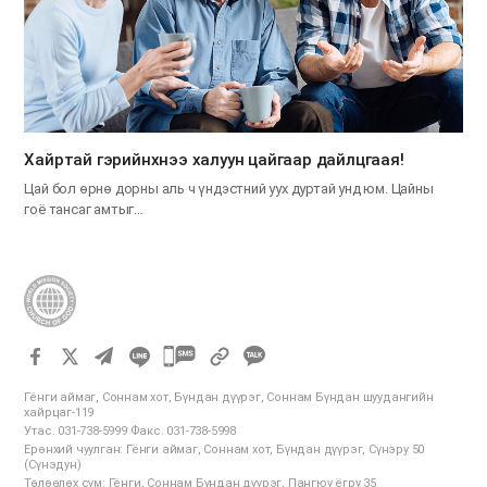
Хайртай гэрийнхнээ халуун цайгаар дайлцгаая!
Цай бол өрнө дорны аль ч үндэстний уух дуртай унд юм. Цайны
гоё тансаг амтыг…
카
카
Гёнги аймаг, Соннам хот, Бүндан дүүрэг, Соннам Бүндан шуудангийн
오
хайрцаг-119
Утас. 031-738-5999 Факс. 031-738-5998
톡
Ерөнхий чуулган: Гёнги аймаг, Соннам хот, Бүндан дүүрэг, Сүнэру 50
공
(Сүнэдун)
Төлөөлөх сүм: Гёнги, Соннам Бүндан дүүрэг, Пангюу ёгру 35
유