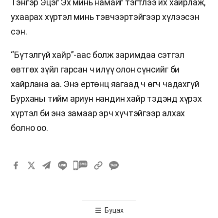
Тэнгэр Эцэг Эх минь намайг тэгтлээ их хайрлаж,
ухаарах хүртэл минь тэвчээртэйгээр хүлээсэн
сэн.
“Бүтэлгүй хайр”-аас болж заримдаа сэтгэл
өвтгөх зүйл гарсан ч илүү олон сүнсийг би
хайрлана аа. Энэ ертөнц яагаад ч өгч чадахгүй
Бурханы тийм ариун нандин хайр тэдэнд хүрэх
хүртэл би энэ замаар эрч хүчтэйгээр алхах
болно оо.
카
카
오
톡
Буцах
공