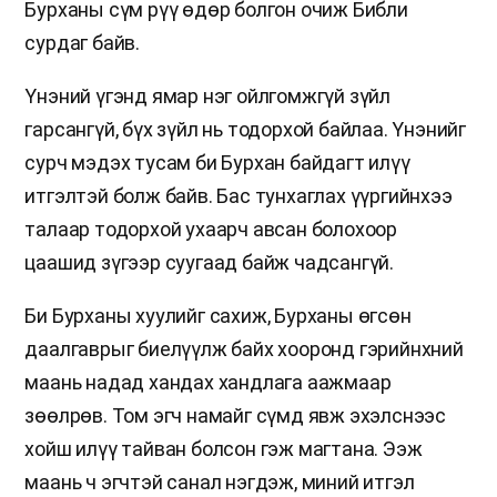
Бурханы сүм рүү өдөр болгон очиж Библи
сурдаг байв.
Үнэний үгэнд ямар нэг ойлгомжгүй зүйл
гарсангүй, бүх зүйл нь тодорхой байлаа. Үнэнийг
сурч мэдэх тусам би Бурхан байдагт илүү
итгэлтэй болж байв. Бас тунхаглах үүргийнхээ
талаар тодорхой ухаарч авсан болохоор
цаашид зүгээр суугаад байж чадсангүй.
Би Бурханы хуулийг сахиж, Бурханы өгсөн
даалгаврыг биелүүлж байх хооронд гэрийнхний
маань надад хандах хандлага аажмаар
зөөлрөв. Том эгч намайг сүмд явж эхэлснээс
хойш илүү тайван болсон гэж магтана. Ээж
маань ч эгчтэй санал нэгдэж, миний итгэл