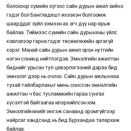
болохоор сүмийн зүгээс сайн дурын ажил хийнэ
гэдэг бол Бангладешт ихээхэн болгоомж
шаарддаг зүйл хэмээн ах эгч дүү нар ярьж
байлаа. Тиймээс сүмийн сайн дурынхны үйлс
хэвлэлээр гарна гэдэг төсөөлөхийн аргагүй
хэрэг. Манай сайн дурын ажил орон нутгийн
нэгэн сонинд нийтлэгдэв. Эмнэлгийн ажилтан
биднийг урьсан тул цэвэрлэгээний дараа бид
эмнэлэг дээр нь очлоо. Сайн дурын ажлынхаа
тухай тайлбарлахыг минь сонссон эмнэлгийн
ажилтан ч бас тусламжийн гараа сунгах
хүсэлтэй байгаагаа илэрхийлсэн юм.
Эмнэлгийнхнийг ингэж санаанд оромгүйгээр
найрсаг хандсанд нь бид Бурхандаа талархаж
байлаа.