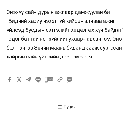
Энэхүү сайн дурын ажлаар дамжуулан би
“Бидний хариу нэхэлгүй хийсэн аливаа ажил
үйлсэд бусдын сэтгэлийг хөдөлгөх хүч байдаг”
гэдэг баттай нэг зүйлийг ухаарч авсан юм. Энэ
бол тэнгэр Эхийн маань бидэнд зааж сургасан
хайрын сайн үйлсийн давтамж юм.
카
카
오
톡
Буцах
공
유
하
기