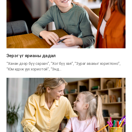
Эерэг үг ярианы дадал
“Ханан дээр бүү сараач”, “Хог бүү хая”, “Зураг авахыг хориглоно”,
“Юм идэж уух хориотой”, “Энд…