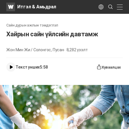
WATV
Search
Итгэл & Амьдрал
Submit
naviga
Language
Сайн дурын ажлын тэмдэглэл
​Хайрын сайн үйлсийн давтамж
Жон Мин Жи / Солонгос, Пусан
8,282
үзэлт
Текст унших
5:58
Хуваалцах