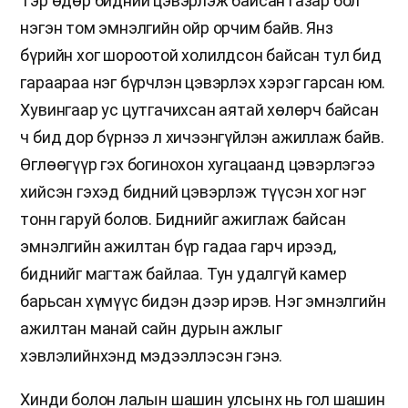
Тэр өдөр бидний цэвэрлэж байсан газар бол
нэгэн том эмнэлгийн ойр орчим байв. Янз
бүрийн хог шороотой холилдсон байсан тул бид
гараараа нэг бүрчлэн цэвэрлэх хэрэг гарсан юм.
Хувингаар ус цутгачихсан аятай хөлөрч байсан
ч бид дор бүрнээ л хичээнгүйлэн ажиллаж байв.
Өглөөгүүр гэх богинохон хугацаанд цэвэрлэгээ
хийсэн гэхэд бидний цэвэрлэж түүсэн хог нэг
тонн гаруй болов. Биднийг ажиглаж байсан
эмнэлгийн ажилтан бүр гадаа гарч ирээд,
биднийг магтаж байлаа. Тун удалгүй камер
барьсан хүмүүс бидэн дээр ирэв. Нэг эмнэлгийн
ажилтан манай сайн дурын ажлыг
хэвлэлийнхэнд мэдээллэсэн гэнэ.
Хинди болон лалын шашин улсынх нь гол шашин