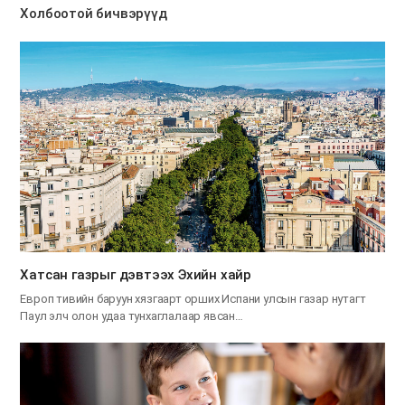
Холбоотой бичвэрүүд
Хатсан газрыг дэвтээх Эхийн хайр
Европ тивийн баруун хязгаарт орших Испани улсын газар нутагт
Паул элч олон удаа тунхаглалаар явсан…