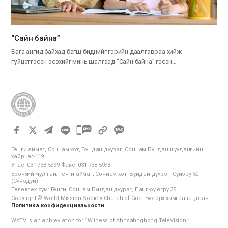
“Сайн байна”
Бага ангид байхад багш биднийг гэрийн даалгавраа хийж
гүйцэтгэсэн эсэхийг минь шалгаад “Сайн байна” гэсэн…
카
카
Гёнги аймаг, Соннам хот, Бүндан дүүрэг, Соннам Бүндан шуудангийн
오
хайрцаг-119
Утас. 031-738-5999 Факс. 031-738-5998
톡
Ерөнхий чуулган: Гёнги аймаг, Соннам хот, Бүндан дүүрэг, Сүнэру 50
공
(Сүнэдун)
Төлөөлөх сүм: Гёнги, Соннам Бүндан дүүрэг, Пангюу ёгру 35
유
Copyright © World Mission Society Church of God. Бүх эрх хамгаалагдсан
하
Политика конфиденциальности
기
WATV is an abbreviation for “Witness of Ahnsahnghong TeleVision.”