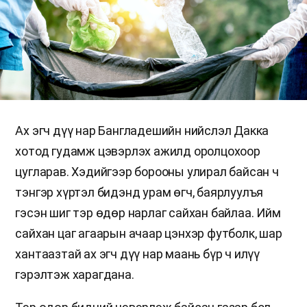
Ах эгч дүү нар Бангладешийн нийслэл Дакка
хотод гудамж цэвэрлэх ажилд оролцохоор
цугларав. Хэдийгээр борооны улирал байсан ч
тэнгэр хүртэл бидэнд урам өгч, баярлуулъя
гэсэн шиг тэр өдөр нарлаг сайхан байлаа. Ийм
сайхан цаг агаарын ачаар цэнхэр футболк, шар
хантаазтай ах эгч дүү нар маань бүр ч илүү
гэрэлтэж харагдана.