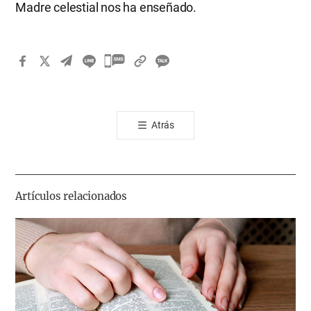
Madre celestial nos ha enseñado.
카
카
오
톡
Atrás
공
유
하
기
Artículos relacionados