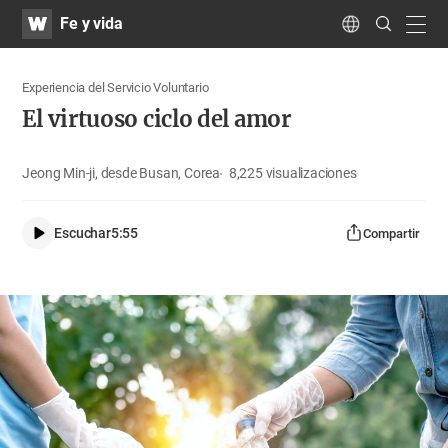
WATV
Search
Fe y vida
Submit
navig
Language
Experiencia del Servicio Voluntario
El virtuoso ciclo del amor
Jeong Min-ji, desde Busan, Corea
8,225
visualizaciones
Escuchar
5:55
Compartir