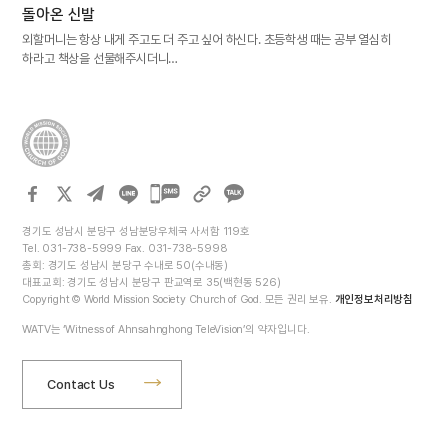
돌아온 신발
외할머니는 항상 내게 주고도 더 주고 싶어 하신다. 초등학생 때는 공부 열심히
하라고 책상을 선물해주시더니…
카카오톡
공유하기
경기도 성남시 분당구 성남분당우체국 사서함 119호
Tel. 031-738-5999 Fax. 031-738-5998
총회: 경기도 성남시 분당구 수내로 50(수내동)
대표교회: 경기도 성남시 분당구 판교역로 35(백현동 526)
Copyright © World Mission Society Church of God. 모든 권리 보유.
개인정보처리방침
WATV는 ‘Witness of Ahnsahnghong TeleVision’의 약자입니다.
Contact Us