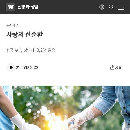
WATV
Search
신앙과 생활
Submit
Language
naviga
봉사후기
사랑의 선순환
한국 부산, 정민지
8,214
읽음
본문 읽기
2:32
공유