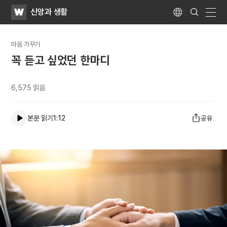
WATV
Search
신앙과 생활
Submit
Language
naviga
마음 가꾸기
꼭 듣고 싶었던 한마디
6,575
읽음
본문 읽기
1:12
공유