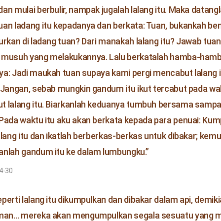
an mulai berbulir, nampak jugalah lalang itu. Maka datan
an ladang itu kepadanya dan berkata: Tuan, bukankah beni
urkan di ladang tuan? Dari manakah lalang itu? Jawab tuan 
 musuh yang melakukannya. Lalu berkatalah hamba-hamb
a: Jadi maukah tuan supaya kami pergi mencabut lalang it
 Jangan, sebab mungkin gandum itu ikut tercabut pada w
 lalang itu. Biarkanlah keduanya tumbuh bersama sampa
Pada waktu itu aku akan berkata kepada para penuai: Kum
alang itu dan ikatlah berberkas-berkas untuk dibakar; kem
nlah gandum itu ke dalam lumbungku.”
4-30
perti lalang itu dikumpulkan dan dibakar dalam api, demik
aman… mereka akan mengumpulkan segala sesuatu yang 