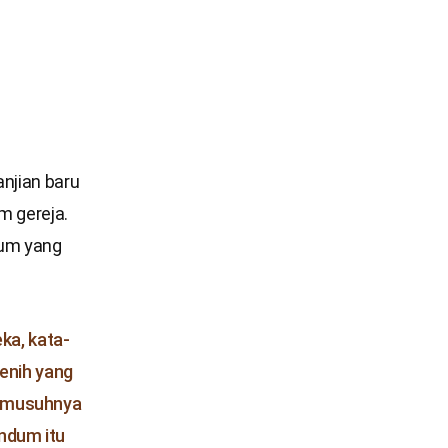
njian baru
m gereja.
dum yang
ka, kata-
enih yang
ah musuhnya
andum itu