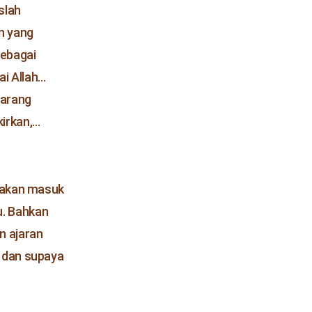
slah
n yang
sebagai
ai Allah…
karang
kirkan,…
s akan masuk
u. Bahkan
n ajaran
r dan supaya