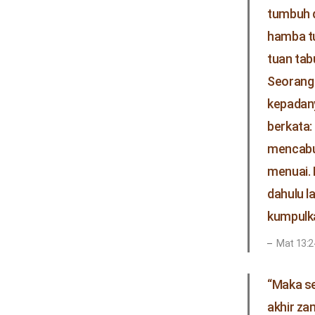
tumbuh d
hamba tu
tuan tab
Seorang
kepadany
berkata:
mencabut
menuai. 
dahulu l
kumpulka
Mat 13:2
“Maka se
akhir z