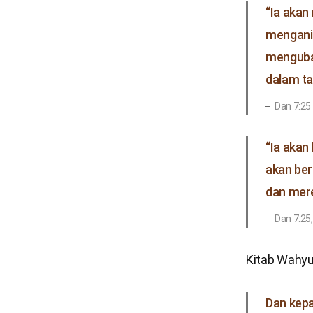
“Ia aka
mengania
mengubah
dalam t
Dan 7:25
“Ia akan
akan be
dan mere
Dan 7:25
Kitab Wahyu
Dan kepa