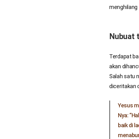
menghilang
Nubuat t
Terdapat ba
akan dihanc
Salah satu 
diceritakan 
Yesus m
Nya: “Ha
baik di 
menaburk