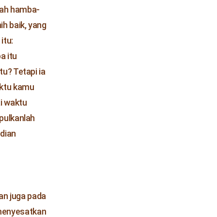
glah hamba-
h baik, yang
itu:
a itu
u? Tetapi ia
aktu kamu
i waktu
pulkanlah
udian
ian juga pada
menyesatkan