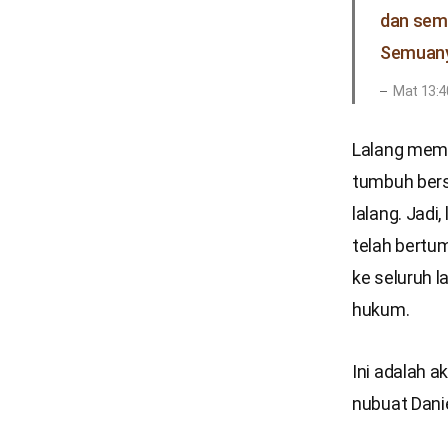
dan semu
Semuany
Mat 13:4
Lalang memil
tumbuh ber
lalang. Jadi
telah bertu
ke seluruh 
hukum.
Ini adalah a
nubuat Danie