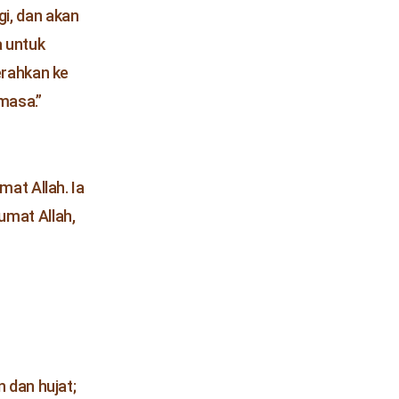
i, dan akan
a untuk
erahkan ke
masa.”
at Allah. Ia
mat Allah,
 dan hujat;