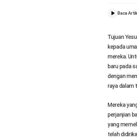
Baca Artik
Tujuan Yesu
kepada umat
mereka. Unt
baru pada s
dengan mencu
raya dalam t
Mereka yang
perjanjian b
yang memelih
telah didiri