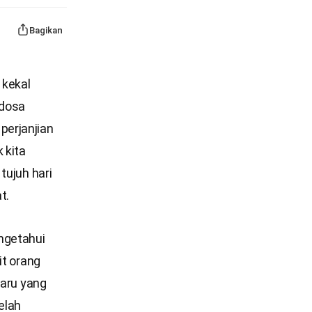
Bagikan
 kekal
-dosa
perjanjian
 kita
tujuh hari
t.
ngetahui
it orang
baru yang
elah