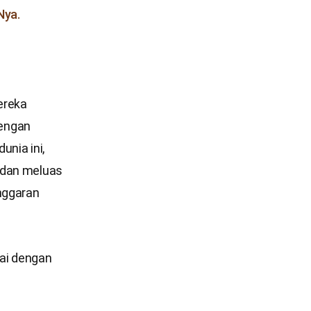
Nya.
ereka
dengan
unia ini,
 dan meluas
anggaran
uai dengan