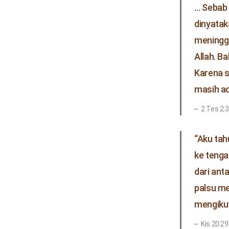
… Sebab 
dinyatak
meninggi
Allah. B
Karena s
masih ad
2 Tes 2:3
“Aku tah
ke tenga
dari ant
palsu me
mengikut
Kis 20:2