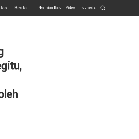
Search
itas
Berita
Nyanyian Baru
Video
Indonesia
Submit
g
gitu,
oleh