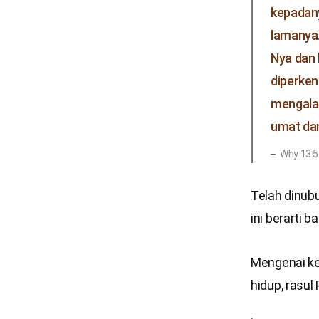
kepadany
lamanya.
Nya dan 
diperke
mengalah
umat da
Why 13:5
Telah dinub
ini berarti 
Mengenai k
hidup, rasul