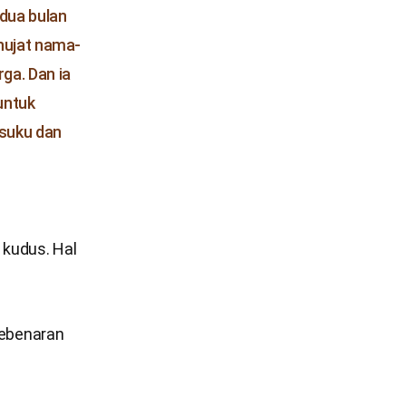
dua bulan
hujat nama-
ga. Dan ia
untuk
 suku dan
 kudus. Hal
ebenaran