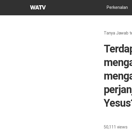
Gereja
Perkenalan
Tuhan
Asosiasi
Misi
Tanya Jawab te
Dunia
Terdap
menga
menga
perjan
Yesus
50,111
views