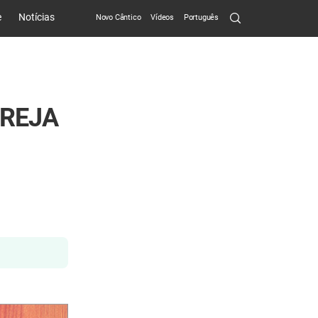
Search
e
Notícias
Novo Cântico
Vídeos
Português
Submit
GREJA