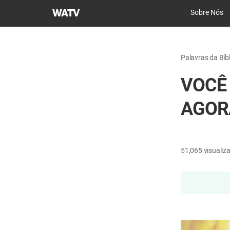
Igreja
Sobre Nós
de
Deus
Sociedade
Palavras da Bíbl
Missionária
Mundial
VOCÊ
AGOR
51,065
visualiz