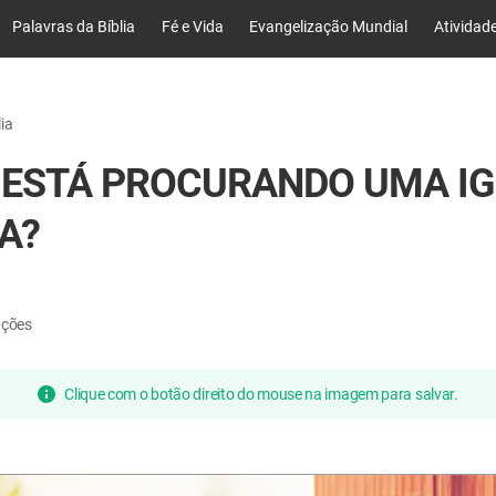
Palavras da Bíblia
Fé e Vida
Evangelização Mundial
Atividad
ia
 ESTÁ PROCURANDO UMA I
A?
ações
Clique com o botão direito do mouse na imagem para salvar.