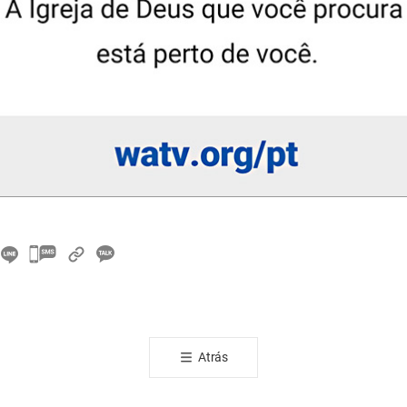
카
카
오
톡
공
Atrás
유
하
기