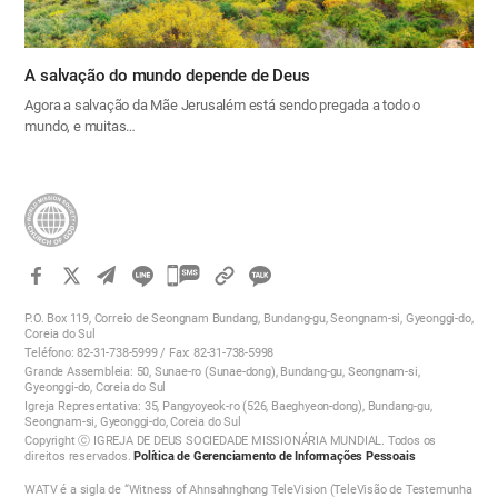
A salvação do mundo depende de Deus
Agora a salvação da Mãe Jerusalém está sendo pregada a todo o
mundo, e muitas…
카
카
P.O. Box 119, Correio de Seongnam Bundang, Bundang-gu, Seongnam-si, Gyeonggi-do,
오
Coreia do Sul
Teléfono: 82-31-738-5999 / Fax: 82-31-738-5998
톡
Grande Assembleia: 50, Sunae-ro (Sunae-dong), Bundang-gu, Seongnam-si,
공
Gyeonggi-do, Coreia do Sul
Igreja Representativa: 35, Pangyoyeok-ro (526, Baeghyeon-dong), Bundang-gu,
유
Seongnam-si, Gyeonggi-do, Coreia do Sul
하
Copyright ⓒ IGREJA DE DEUS SOCIEDADE MISSIONÁRIA MUNDIAL. Todos os
direitos reservados.
Política de Gerenciamento de Informações Pessoais
기
WATV é a sigla de “Witness of Ahnsahnghong TeleVision (TeleVisão de Testemunha