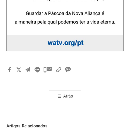
카
카
오
톡
Atrás
공
유
하
기
Artigos Relacionados