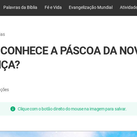
Palavras da Bíblia
Fé e Vida
Evangelização Mundial
Atividad
ias
 CONHECE A PÁSCOA DA NO
NÇA?
ações
Clique com o botão direito do mouse na imagem para salvar.