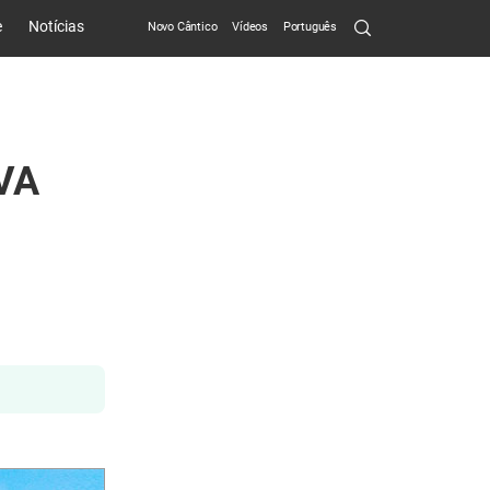
Search
e
Notícias
Novo Cântico
Vídeos
Português
Submit
VA