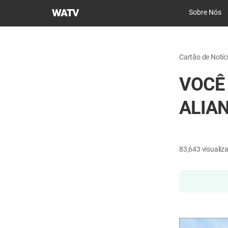
Igreja
Sobre Nós
de
Deus
Sociedade
Cartão de Notíc
Missionária
Mundial
VOCÊ
ALIA
83,643
visualiz