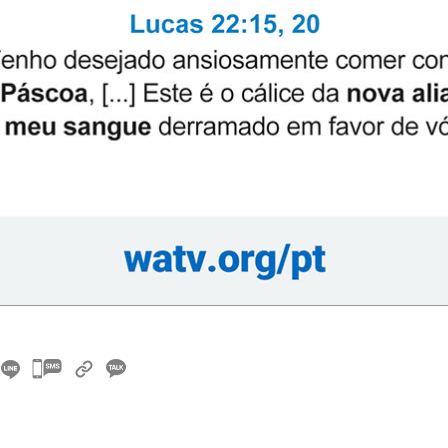
카
카
오
톡