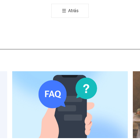
공
Atrás
유
하
기