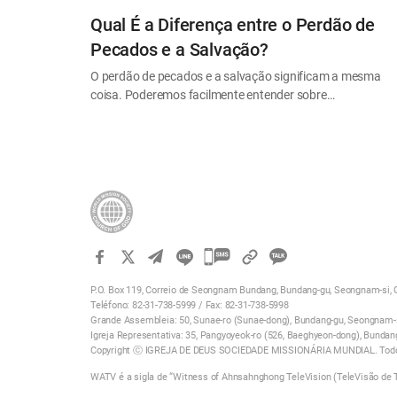
Qual É a Diferença entre o Perdão de
Pecados e a Salvação?
O perdão de pecados e a salvação significam a mesma
coisa. Poderemos facilmente entender sobre…
카
카
P.O. Box 119, Correio de Seongnam Bundang, Bundang-gu, Seongnam-si, G
오
Teléfono: 82-31-738-5999 / Fax: 82-31-738-5998
톡
Grande Assembleia: 50, Sunae-ro (Sunae-dong), Bundang-gu, Seongnam-si
Igreja Representativa: 35, Pangyoyeok-ro (526, Baeghyeon-dong), Bundan
공
Copyright ⓒ IGREJA DE DEUS SOCIEDADE MISSIONÁRIA MUNDIAL. Todos
유
WATV é a sigla de “Witness of Ahnsahnghong TeleVision (TeleVisão de
하