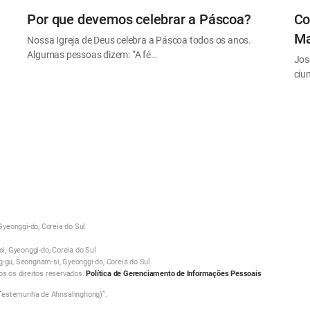
Por que devemos celebrar a Páscoa?
Co
Ma
Nossa Igreja de Deus celebra a Páscoa todos os anos.
Algumas pessoas dizem: “A fé…
Jos
ciu
yeonggi-do, Coreia do Sul
, Gyeonggi-do, Coreia do Sul
g-gu, Seongnam-si, Gyeonggi-do, Coreia do Sul
 os direitos reservados.
Política de Gerenciamento de Informações Pessoais
 Testemunha de Ahnsahnghong)”.