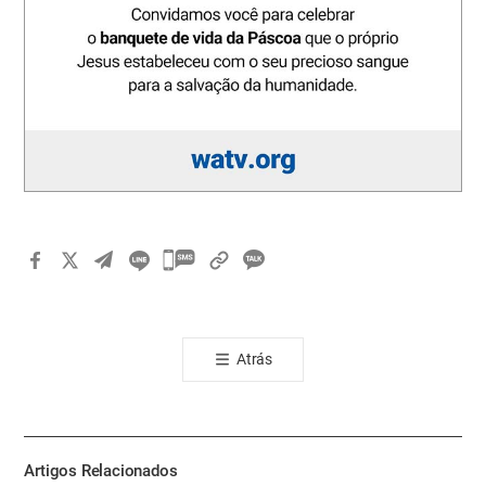
카
카
오
톡
Atrás
공
유
하
기
Artigos Relacionados