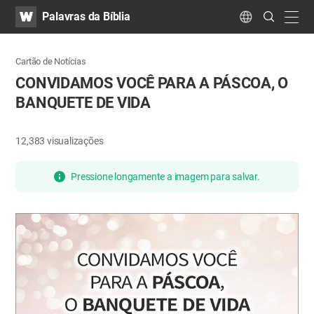
WATV
Search
Palavras da Bíblia
Submit
navig
Language
Cartão de Notícias
CONVIDAMOS VOCÊ PARA A PÁSCOA, O
BANQUETE DE VIDA
12,383
visualizações
Pressione longamente a imagem para salvar.