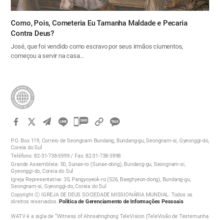
Como, Pois, Cometeria Eu Tamanha Maldade e Pecaria
Contra Deus?
José, que foi vendido como escravo por seus irmãos ciumentos,
começou a servir na casa…
카
카
P.O. Box 119, Correio de Seongnam Bundang, Bundang-gu, Seongnam-si, Gyeonggi-do,
오
Coreia do Sul
Teléfono: 82-31-738-5999 / Fax: 82-31-738-5998
톡
Grande Assembleia: 50, Sunae-ro (Sunae-dong), Bundang-gu, Seongnam-si,
공
Gyeonggi-do, Coreia do Sul
Igreja Representativa: 35, Pangyoyeok-ro (526, Baeghyeon-dong), Bundang-gu,
유
Seongnam-si, Gyeonggi-do, Coreia do Sul
하
Copyright ⓒ IGREJA DE DEUS SOCIEDADE MISSIONÁRIA MUNDIAL. Todos os
direitos reservados.
Política de Gerenciamento de Informações Pessoais
기
WATV é a sigla de “Witness of Ahnsahnghong TeleVision (TeleVisão de Testemunha