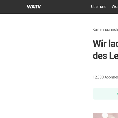
GEMEINDE
Über uns
Wor
GOTTES
DES
WELTMISSIONSVEREINS
Kartennachric
Wir la
des L
12,380
Abonne