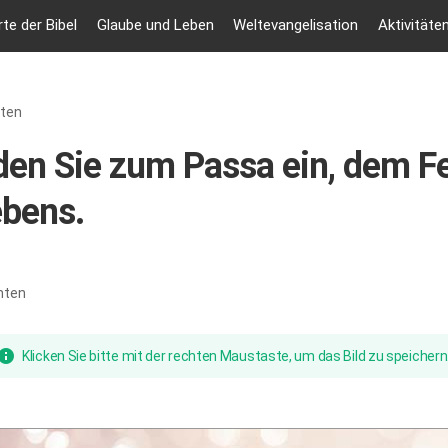
te der Bibel
Glaube und Leben
Weltevangelisation
Aktivitäte
hten
den Sie zum Passa ein, dem F
ebens.
nten
Klicken Sie bitte mit der rechten Maustaste, um das Bild zu speichern