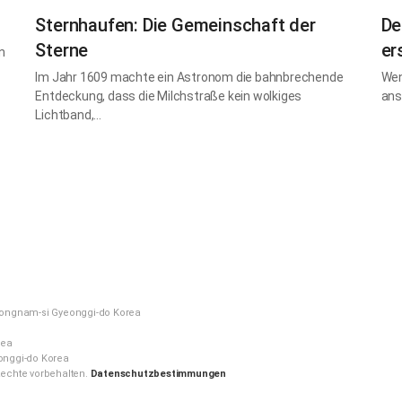
Sternhaufen: Die Gemeinschaft der
De
Sterne
er
n
Im Jahr 1609 machte ein Astronom die bahnbrechende
Wen
Entdeckung, dass die Milchstraße kein wolkiges
ans
Lichtband,…
ongnam-si Gyeonggi-do Korea
rea
nggi-do Korea
echte vorbehalten.
Datenschutzbestimmungen