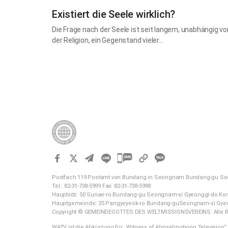
Existiert die Seele wirklich?
Die Frage nach der Seele ist seit langem, unabhängig vo
der Religion, ein Gegenstand vieler…
카
카
Postfach 119 Postamt von Bundang in Seongnam Bundang-gu Se
오
Tel.: 82-31-738-5999 Fax: 82-31-738-5998
톡
Hauptsitz: 50 Sunae-ro Bundang-gu Seongnam-si Gyeonggi-do Ko
Hauptgemeinde: 35 Pangyoyeok-ro Bundang-guSeongnam-si Gyeo
공
Copyright © GEMEINDEGOTTES DES WELTMISSIONSVEREINS. Alle R
유
WATV ist die Abkürzung für „Witness of Ahnsahnghong Television“.