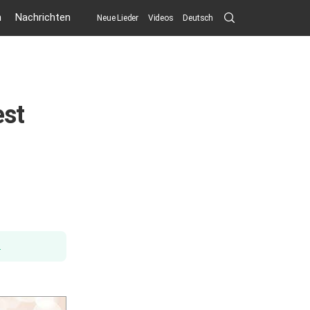
Search
n
Nachrichten
Neue Lieder
Videos
Deutsch
Submit
est
.