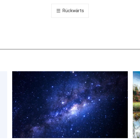
공
Rückwärts
유
하
기