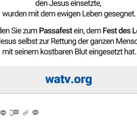
카
카
오
톡