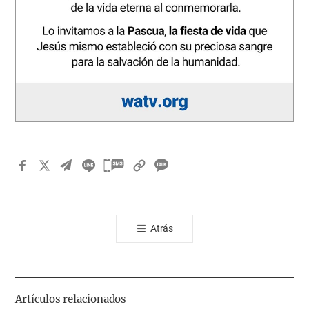
카
카
오
톡
Atrás
공
유
하
기
Artículos relacionados