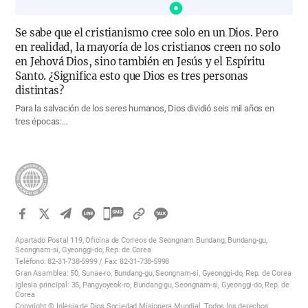
Se sabe que el cristianismo cree solo en un Dios. Pero
en realidad, la mayoría de los cristianos creen no solo
en Jehová Dios, sino también en Jesús y el Espíritu
Santo. ¿Significa esto que Dios es tres personas
distintas?
Para la salvación de los seres humanos, Dios dividió seis mil años en
tres épocas:…
카
카
Apartado Postal 119, Oficina de Correos de Seongnam Bundang, Bundang-gu,
오
Seongnam-si, Gyeonggi-do, Rep. de Corea
Teléfono: 82-31-738-5999 / Fax: 82-31-738-5998
톡
Gran Asamblea: 50, Sunae-ro, Bundang-gu, Seongnam-si, Gyeonggi-do, Rep. de Corea
공
Iglesia principal: 35, Pangyoyeok-ro, Bundang-gu, Seongnam-si, Gyeonggi-do, Rep. de
Corea
유
Copyright © Iglesia de Dios Sociedad Misionera Mundial. Todos los derechos