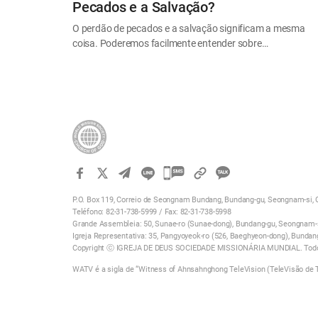
Pecados e a Salvação?
O perdão de pecados e a salvação significam a mesma
coisa. Poderemos facilmente entender sobre…
카
카
P.O. Box 119, Correio de Seongnam Bundang, Bundang-gu, Seongnam-si, G
오
Teléfono: 82-31-738-5999 / Fax: 82-31-738-5998
톡
Grande Assembleia: 50, Sunae-ro (Sunae-dong), Bundang-gu, Seongnam-si
Igreja Representativa: 35, Pangyoyeok-ro (526, Baeghyeon-dong), Bundan
공
Copyright ⓒ IGREJA DE DEUS SOCIEDADE MISSIONÁRIA MUNDIAL. Todos
유
WATV é a sigla de “Witness of Ahnsahnghong TeleVision (TeleVisão de
하
기