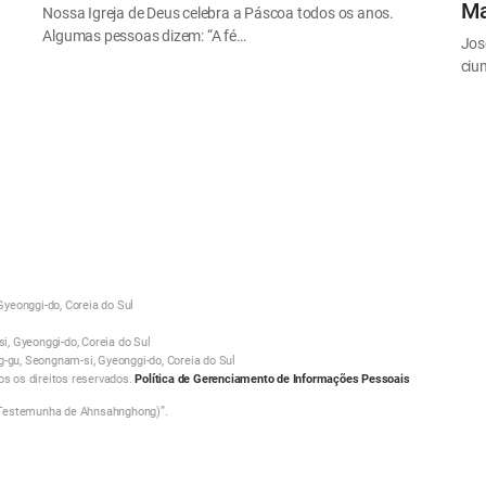
Ma
Nossa Igreja de Deus celebra a Páscoa todos os anos.
Algumas pessoas dizem: “A fé…
Jos
ciu
yeonggi-do, Coreia do Sul
, Gyeonggi-do, Coreia do Sul
g-gu, Seongnam-si, Gyeonggi-do, Coreia do Sul
 os direitos reservados.
Política de Gerenciamento de Informações Pessoais
 Testemunha de Ahnsahnghong)”.