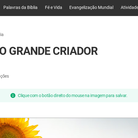
Palavras da Bíblia
Fé e Vida
Evangelização Mundial
Atividad
ia
 O GRANDE CRIADOR
ações
Clique com o botão direito do mouse na imagem para salvar.