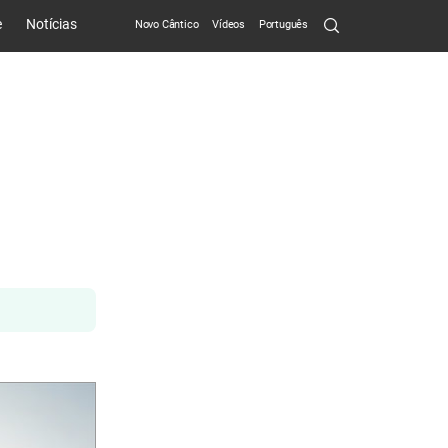
Search
e
Notícias
Novo Cântico
Vídeos
Português
Submit