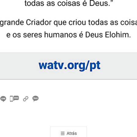
카
카
오
톡
공
Atrás
유