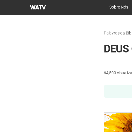
Igreja
Sobre Nós
de
Deus
Sociedade
Palavras da Bíbl
Missionária
Mundial
DEUS
64,500
visualiz