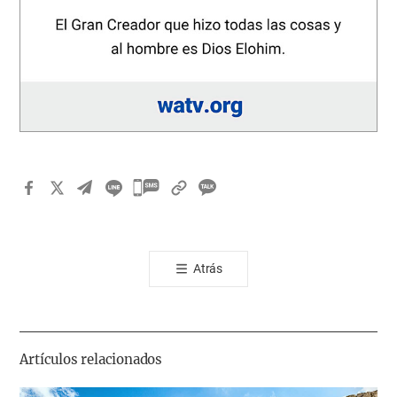
카
카
오
톡
Atrás
공
유
하
기
Artículos relacionados