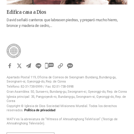
Edifica casa a Dios
David señaló canteros que labrasen piedras, y preparó mucho hierro,
bronce y madera de cedro,…
카
카
Apartado Postal 119, Oficina de Correos de Seongnam Bundang, Bundang-gu,
오
Seongnam-si, Gyeonggi-do, Rep. de Corea
Teléfono: 82-31-738-5999 / Fax: 82-31-738-5998
톡
Gran Asamblea: 50, Sunae-ro, Bundang-gu, Seongnam-si, Gyeonggi-do, Rep. de Corea
공
Iglesia principal: 35, Pangyoyeok-ro, Bundang-gu, Seongnam-si, Gyeonggi-do, Rep. de
Corea
유
Copyright © Iglesia de Dios Sociedad Misionera Mundial. Todos los derechos
하
reservados.
Política de privacidad
기
WATV es la abreviatura de “Witness of Ahnsahnghong TeleVision” (Testigo de
Ahnsahnghong Televisión).