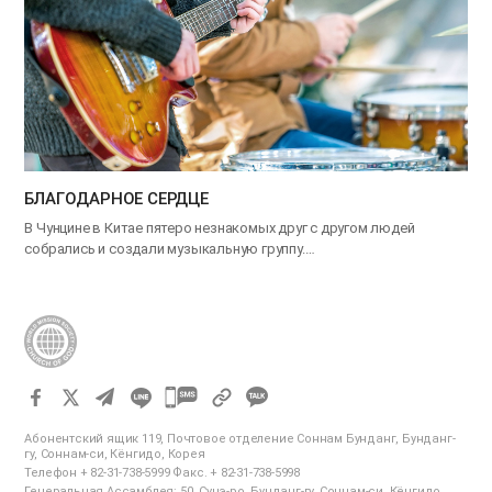
БЛАГОДАРНОЕ СЕРДЦЕ
В Чунцине в Китае пятеро незнакомых друг с другом людей
собрались и создали музыкальную группу.…
카
카
Абонентский ящик 119, Почтовое отделение Соннам Бунданг, Бунданг-
오
гу, Соннам-си, Кёнгидо, Корея
Телефон + 82-31-738-5999 Факс. + 82-31-738-5998
톡
Генеральная Ассамблея: 50, Сунэ-ро, Бунданг-гу, Соннам-си, Кёнгидо,