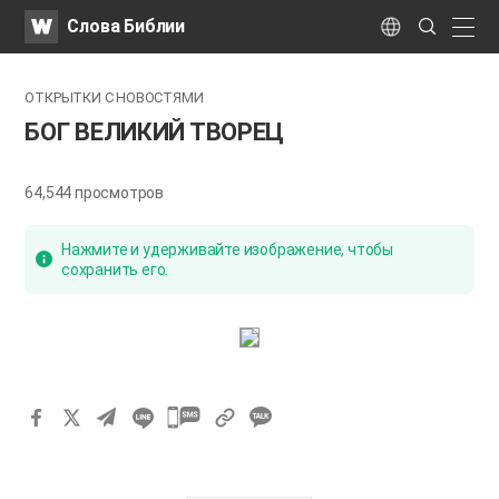
WATV
Search
Слова Библии
Submit
naviga
Language
ОТКРЫТКИ С НОВОСТЯМИ
БОГ ВЕЛИКИЙ ТВОРЕЦ
64,544
просмотров
Нажмите и удерживайте изображение, чтобы
сохранить его.
카
카
오
톡