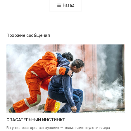
Назад
공
유
하
기
Похожие сообщения
СПАСАТЕЛЬНЫЙ ИНСТИНКТ
В туннеле загорелся грузовик — пламя взметнулось вверх.