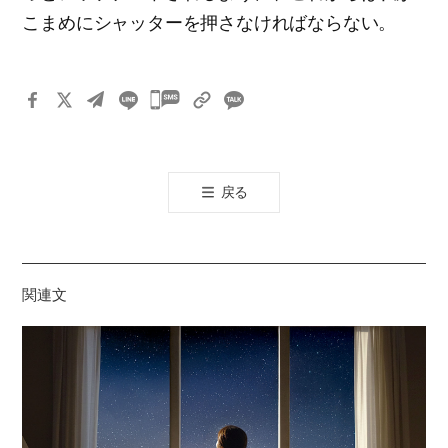
こまめにシャッターを押さなければならない。
카
카
오
톡
戻る
공
유
하
기
関連文