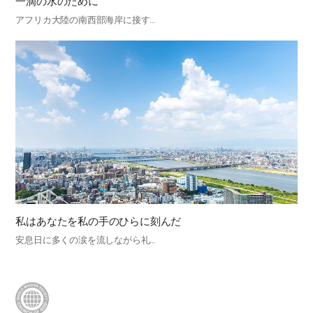
一滴の水のために
アフリカ大陸の南西部海岸に接す…
私はあなたを私の手のひらに刻んだ
安息日に多くの涙を流しながら礼…