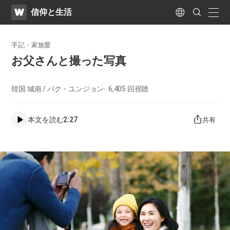
WATV
Search
​信仰と生活
Submit
naviga
Language
手記・家族愛
お父さんと撮った写真
韓国 城南 / パク・ユンジョン
6,405
回視聴
本文を読む
2:27
共有