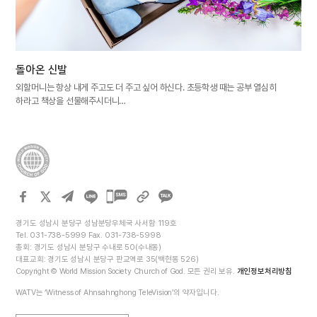
돌아온 신발
외할머니는 항상 내게 주고도 더 주고 싶어 하신다. 초등학생 때는 공부 열심히
하라고 책상을 선물해주시더니…
카카오톡
공유하기
경기도 성남시 분당구 성남분당우체국 사서함 119호
Tel. 031-738-5999 Fax. 031-738-5998
총회: 경기도 성남시 분당구 수내로 50(수내동)
대표교회: 경기도 성남시 분당구 판교역로 35(백현동 526)
Copyright © World Mission Society Church of God. 모든 권리 보유.
개인정보처리방침
WATV는 ‘Witness of Ahnsahnghong TeleVision’의 약자입니다.