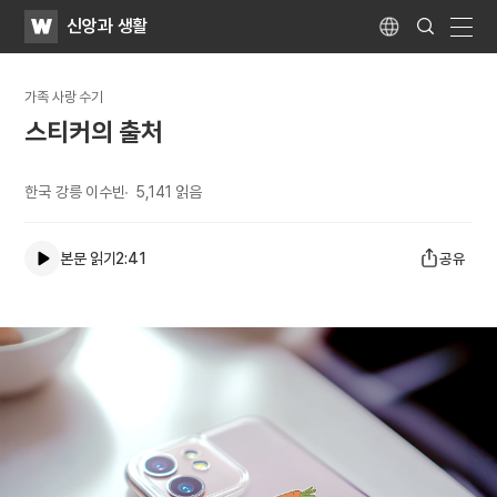
WATV
Search
신앙과 생활
Submit
Language
naviga
가족 사랑 수기
스티커의 출처
한국 강릉 이수빈
5,141
읽음
본문 읽기
2:41
공유