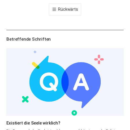
톡
Rückwärts
공
유
하
기
Betreffende Schriften
Existiert die Seele wirklich?