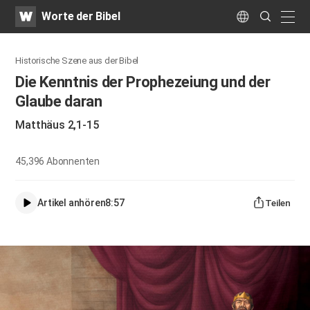
WATV
Search
Worte der Bibel
Submit
naviga
Language
Historische Szene aus der Bibel
Die Kenntnis der Prophezeiung und der
Glaube daran
Matthäus 2,1-15
45,396
Abonnenten
Artikel anhören
8:57
Teilen