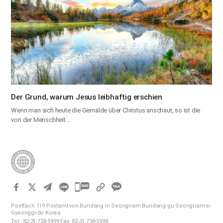
Der Grund, warum Jesus leibhaftig erschien
Wenn man sich heute die Gemälde über Christus anschaut, so ist die
von der Menschheit…
카
카
Postfach 119 Postamt von Bundang in Seongnam Bundang-gu Seongnam-si
오
Gyeonggi-do Korea
Tel.: 82-31-738-5999 Fax: 82-31-738-5998
톡