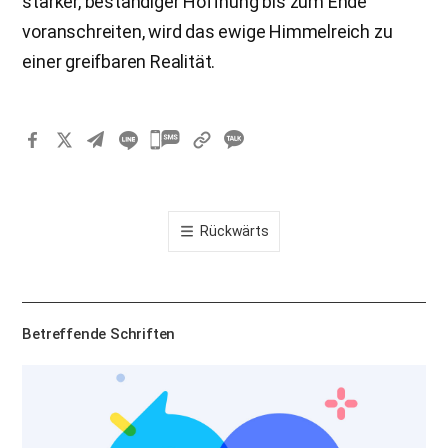
starker, beständiger Hoffnung bis zum Ende
voranschreiten, wird das ewige Himmelreich zu
einer greifbaren Realität.
카
카
오
톡
Rückwärts
공
유
하
기
Betreffende Schriften