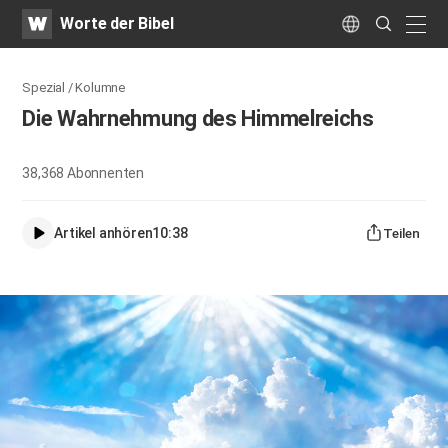
WATV
Search
Worte der Bibel
Submit
naviga
Language
Spezial / Kolumne
Die Wahrnehmung des Himmelreichs
38,368
Abonnenten
Artikel anhören
10:38
Teilen