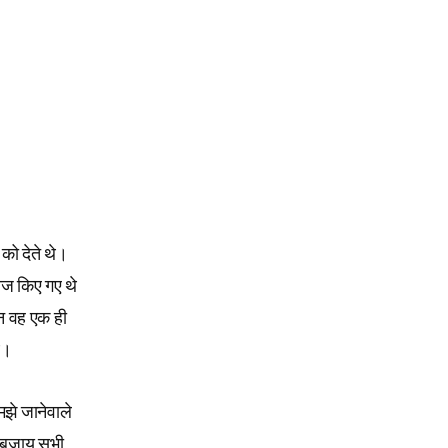
 को देते थे।
दाज किए गए थे
िन वह एक ही
े।
मझे जानेवाले
रे बजाय सभी