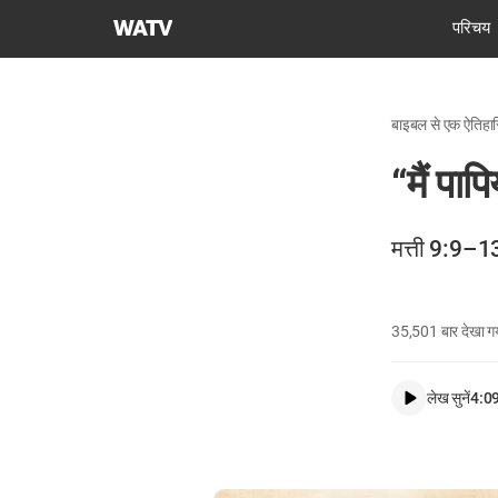
चर्च
परिचय
ऑफ
गॉड
वर्ल्ड
बाइबल से एक ऐतिहास
मिशन
सोसाइटी
“मैं पाप
मत्ती 9:9–1
35,501
बार देखा ग
लेख सुनें
4:0