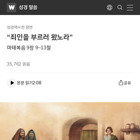
WATV
Search
성경 말씀
Submit
Language
naviga
성경역사 한 장면
“죄인을 부르러 왔노라”
마태복음 9장 9~13절
35,762
읽음
본문 읽기
2:08
공유