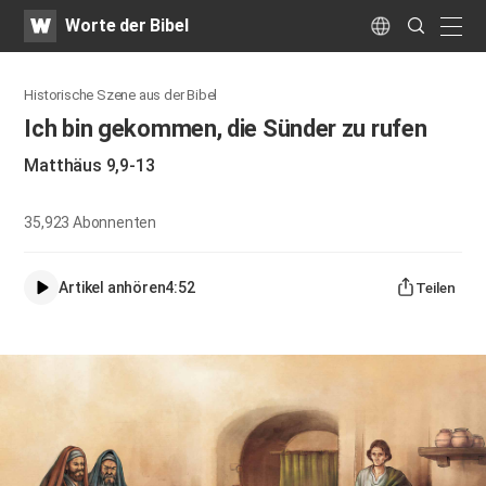
WATV
Search
Worte der Bibel
Submit
naviga
Language
Historische Szene aus der Bibel
Ich bin gekommen, die Sünder zu rufen
Matthäus 9,9-13
35,923
Abonnenten
Artikel anhören
4:52
Teilen