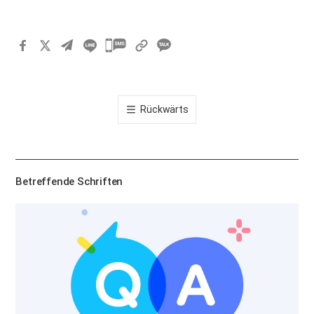
카
카
오
톡
Rückwärts
공
유
하
기
Betreffende Schriften