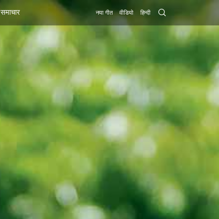
Search
समाचार
नया गीत
वीडियो
हिन्दी
Submit