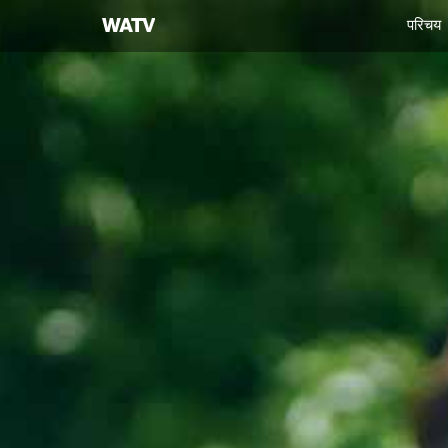
चर्च
परिचय
ऑफ
गॉड
वर्ल्ड
मिशन
सोसाइटी