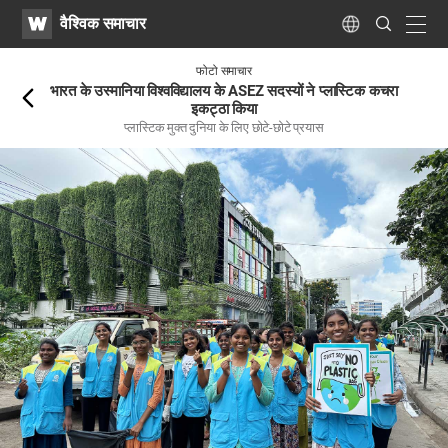
WATV
Search
वैश्विक समाचार
Submit
navig
Language
पिछले
फोटो समाचार
पेज
भारत के उस्मानिया विश्वविद्यालय के ASEZ सदस्यों ने प्लास्टिक कचरा
पर
इकट्ठा किया
प्लास्टिक मुक्त दुनिया के लिए छोटे-छोटे प्रयास
जाएं