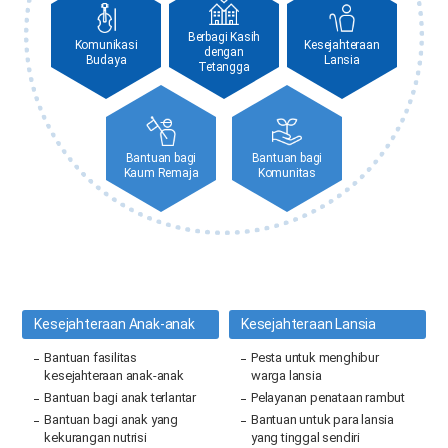
Berbagi Kasih
Komunikasi
Kesejahteraan
dengan
Budaya
Lansia
Tetangga
Bantuan bagi
Bantuan bagi
Kaum Remaja
Komunitas
Kesejahteraan
Anak-anak
Kesejahteraan Lansia
Bantuan fasilitas
Pesta untuk menghibur
kesejahteraan anak-anak
warga lansia
Bantuan bagi anak terlantar
Pelayanan penataan rambut
Bantuan bagi anak yang
Bantuan untuk para lansia
kekurangan nutrisi
yang tinggal sendiri