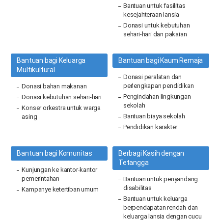
Bantuan untuk fasilitas
kesejahteraan lansia
Donasi untuk kebutuhan
sehari-hari dan pakaian
Bantuan bagi Keluarga
Bantuan bagi Kaum Remaja
Multikultural
Donasi peralatan dan
perlengkapan pendidikan
Donasi bahan makanan
Pengindahan lingkungan
Donasi kebutuhan sehari-hari
sekolah
Konser orkestra untuk warga
Bantuan biaya sekolah
asing
Pendidikan karakter
Bantuan bagi Komunitas
Berbagi Kasih dengan
Tetangga
Kunjungan ke kantor-kantor
pemerintahan
Bantuan untuk penyandang
disabilitas
Kampanye ketertiban umum
Bantuan untuk keluarga
berpendapatan rendah dan
keluarga lansia dengan cucu