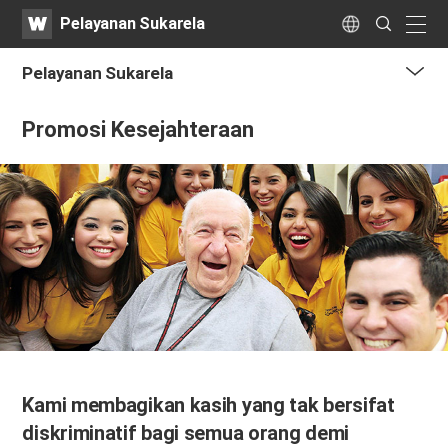
WATV
Search
Pelayanan Sukarela
Submit
naviga
Language
Pelayanan Sukarela
me
Promosi Kesejahteraan
tog
but
Kami membagikan kasih yang tak bersifat
diskriminatif bagi semua orang demi