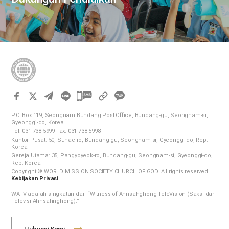
카
카
P.O. Box 119, Seongnam Bundang Post Office, Bundang-gu, Seongnam-si,
오
Gyeonggi-do, Korea
Tel. 031-738-5999 Fax. 031-738-5998
톡
Kantor Pusat: 50, Sunae-ro, Bundang-gu, Seongnam-si, Gyeonggi-do, Rep.
공
Korea
Gereja Utama: 35, Pangyoyeok-ro, Bundang-gu, Seongnam-si, Gyeonggi-do,
유
Rep. Korea
하
Copyright © WORLD MISSION SOCIETY CHURCH OF GOD. All rights reserved.
Kebijakan Privasi
기
WATV adalah singkatan dari “Witness of Ahnsahghong TeleVision (Saksi dari
Televisi Ahnsahnghong).”