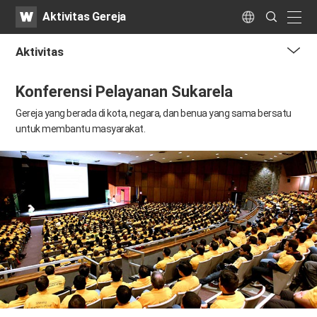
WATV
Search
Aktivitas Gereja
Submit
naviga
Language
Aktivitas
me
Konferensi Pelayanan Sukarela
tog
but
Gereja yang berada di kota, negara, dan benua yang sama bersatu
untuk membantu masyarakat.