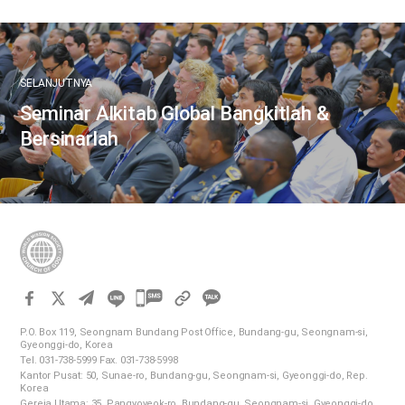
SELANJUTNYA
Seminar Alkitab Global Bangkitlah &
Bersinarlah
카
카
P.O. Box 119, Seongnam Bundang Post Office, Bundang-gu, Seongnam-si,
오
Gyeonggi-do, Korea
Tel. 031-738-5999 Fax. 031-738-5998
톡
Kantor Pusat: 50, Sunae-ro, Bundang-gu, Seongnam-si, Gyeonggi-do, Rep.
공
Korea
Gereja Utama: 35, Pangyoyeok-ro, Bundang-gu, Seongnam-si, Gyeonggi-do,