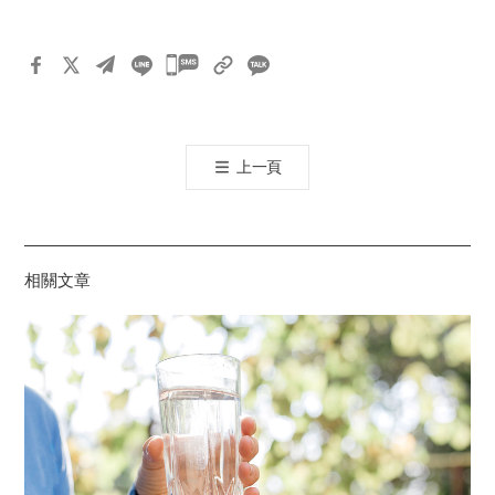
카
카
오
톡
上一頁
공
유
하
기
相關文章