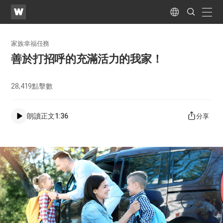
WATV
Search
Submit
naviga
Language
家族幸福任務
善於打招呼的充滿活力的我家！
28,419
點擊數
朗讀正文
1:36
分享