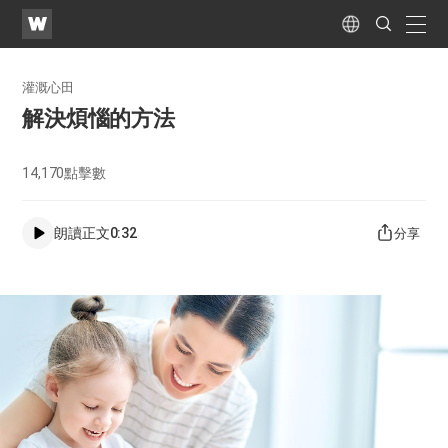
WATV
Search
Submit
naviga
Language
灌溉心田
解決煩惱的方法
14,170
點擊數
朗讀正文
0:32
分享