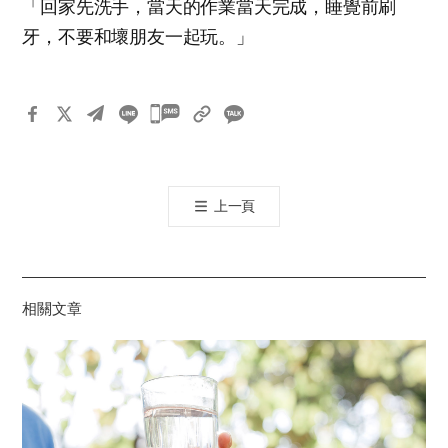
「回家先洗手，當天的作業當天完成，睡覺前刷
牙，不要和壞朋友一起玩。」
카
카
오
톡
上一頁
공
유
하
기
相關文章