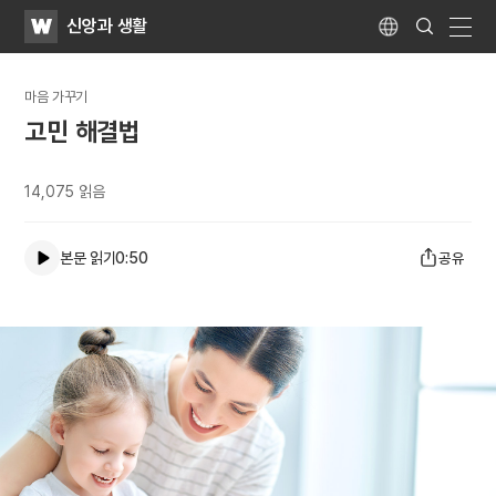
WATV
Search
신앙과 생활
Submit
Language
naviga
마음 가꾸기
고민 해결법
14,075
읽음
본문 읽기
0:50
공유