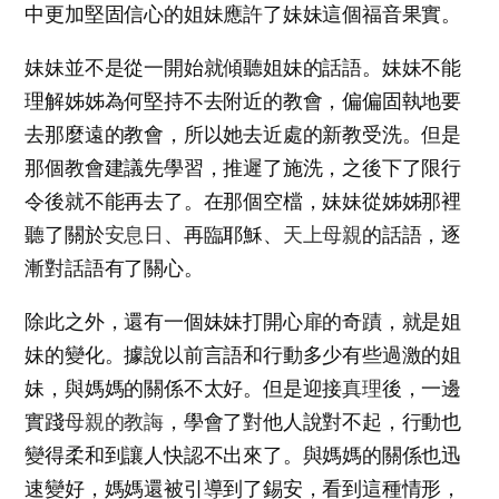
中更加堅固信心的姐妹應許了妹妹這個福音果實。
妹妹並不是從一開始就傾聽姐妹的話語。妹妹不能
理解姊姊為何堅持不去附近的教會，偏偏固執地要
去那麼遠的教會，所以她去近處的新教受洗。但是
那個教會建議先學習，推遲了施洗，之後下了限行
令後就不能再去了。在那個空檔，妹妹從姊姊那裡
聽了關於
安息日
、再臨耶穌、
天上母親
的話語，逐
漸對話語有了關心。
除此之外，還有一個妹妹打開心扉的奇蹟，就是姐
妹的變化。據說以前言語和行動多少有些過激的姐
妹，與媽媽的關係不太好。但是迎接
真理
後，一邊
實踐
母親的教誨
，學會了對他人說對不起，行動也
變得柔和到讓人快認不出來了。與媽媽的關係也迅
速變好，媽媽還被引導到了錫安，看到這種情形，