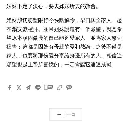
妹妹下定了決心，要去姊姊所去的教會。
姐妹殷切盼望限行令快點解除，早日與全家人一起
在錫安獻禮拜。並且姐妹說還有一個願望，就是希
望原本頑固傲慢的自己能夠愛家人，並為家人懇切
禱告；這都是因為有母親的愛和教誨，之後不僅是
家人，也要將那份愛分享給身邊所有的人。相信這
願望也是上帝所喜悅的，一定會讓它速速成就。
카
카
오
톡
上一頁
공
유
하