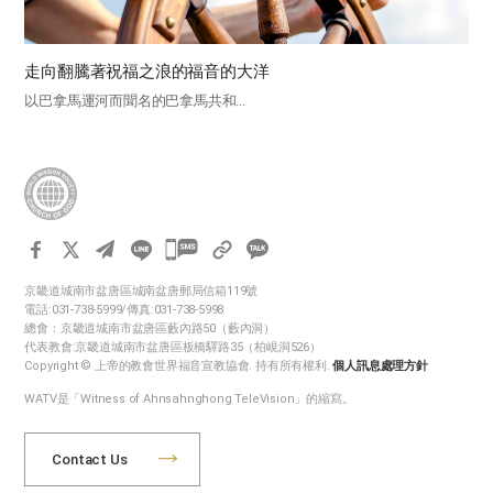
走向翻騰著祝福之浪的福音的大洋
以巴拿馬運河而聞名的巴拿馬共和...
카
카
京畿道城南市盆唐區城南盆唐郵局信箱119號
오
電話:031-738-5999/傳真:031-738-5998
톡
總會：京畿道城南市盆唐區藪內路50（藪內洞）
代表教會:京畿道城南市盆唐區板橋驛路35（柏峴洞526）
공
Copyright © 上帝的教會世界福音宣教協會. 持有所有權利.
個人訊息處理方針
유
WATV是「Witness of Ahnsahnghong TeleVision」的縮寫。
하
기
Contact Us