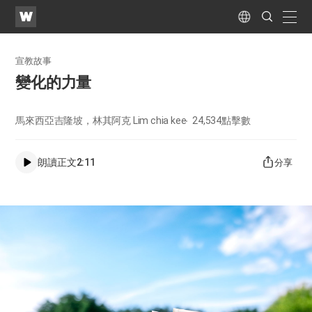
WATV
Search
Submit
naviga
Language
宣教故事
變化的力量
馬來西亞吉隆坡，林其阿克 Lim chia kee
24,534
點擊數
朗讀正文
2:11
分享