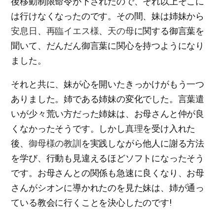
後移動制限命令が下されたので、それ以上そこに
は行けなくなったのです。その間、妹は姉妹から
安息日
、
再臨イエス様
、
天の母
に関する御言葉を
聞いて、だんだん御言葉に関心を持つようになり
ました。
それと共に、妹が心を開いたきっかけがもう一つ
ありました。姉である姉妹の変化でした。言葉遣
いが少々荒い方だった姉妹は、お母さんと仲が良
くなかったそうです。しかし
真理
を受け入れた
後、
御母様の教訓
を実践しながら他人に謝る方法
を学び、行動も見違えるほどソフトになったそう
です。お母さんとの関係も急速に良くなり、お母
さんがシオンに導かれたのを見た妹は、姉が通っ
ている教会に行くことを決心したのです!