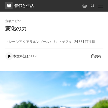
WATV
Search
​信仰と生活
Submit
naviga
Language
宣教エピソード
変化の力
マレーシア クアラルンプール / リム・チアキ
24,381
回視聴
本文を読む
3:19
共有