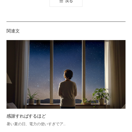
戻る
공
유
하
기
関連文
感謝すればするほど
暑い夏の日、電力の使いすぎでア…