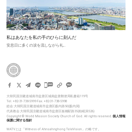
私はあなたを私の手のひらに刻んだ
安息日に多くの涙を流しながら礼…
카
카
大韓民国京畿道城南市盆唐区城南盆唐郵便局私書箱119号
오
Tel. +82-31-738-5999 Fax. +82-31-738-5998
톡
総会:大韓民国京畿道城南市盆唐区藪内路50(藪内洞)
代表教会:大韓民国京畿道城南市盆唐区板橋駅路35(柏峴洞526)
공
Copyright © World Mission Society Church of God. All rights reserved.
個人情報
유
保護に関する指針
하
WATVとは「Witness of Ahnsahnghong TeleVision」の略です。