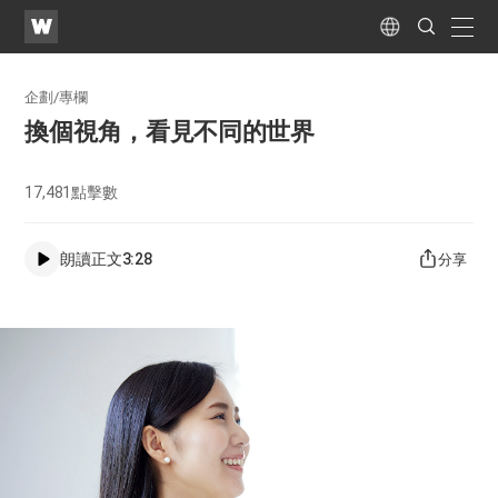
WATV
Search
Submit
naviga
Language
企劃/專欄
換個視角，看見不同的世界
17,481
點擊數
朗讀正文
3:28
分享