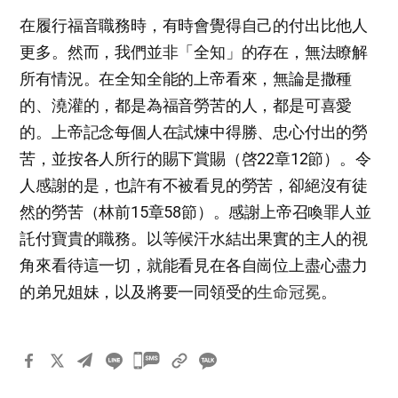
在履行福音職務時，有時會覺得自己的付出比他人
更多。然而，我們並非「全知」的存在，無法瞭解
所有情況。在全知全能的上帝看來，無論是撒種
的、澆灌的，都是為福音勞苦的人，都是可喜愛
的。上帝記念每個人在試煉中得勝、忠心付出的勞
苦，並按各人所行的賜下賞賜（啓22章12節）。令
人感謝的是，也許有不被看見的勞苦，卻絕沒有徒
然的勞苦（林前15章58節）。感謝上帝召喚罪人並
託付寶貴的職務。以等候汗水結出果實的主人的視
角來看待這一切，就能看見在各自崗位上盡心盡力
的弟兄姐妹，以及將要一同領受的
生命冠冕
。
카
카