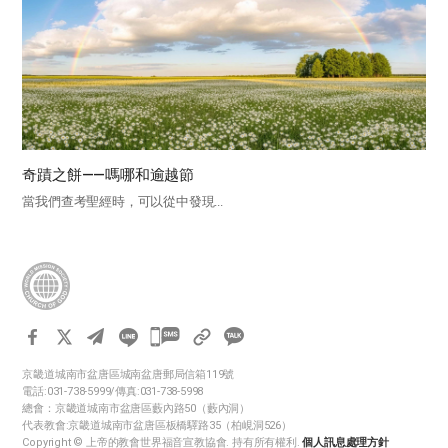
奇蹟之餅——嗎哪和逾越節
當我們查考聖經時，可以從中發現...
카
카
京畿道城南市盆唐區城南盆唐郵局信箱119號
오
電話:031-738-5999/傳真:031-738-5998
톡
總會：京畿道城南市盆唐區藪內路50（藪內洞）
代表教會:京畿道城南市盆唐區板橋驛路35（柏峴洞526）
공
Copyright © 上帝的教會世界福音宣教協會. 持有所有權利.
個人訊息處理方針