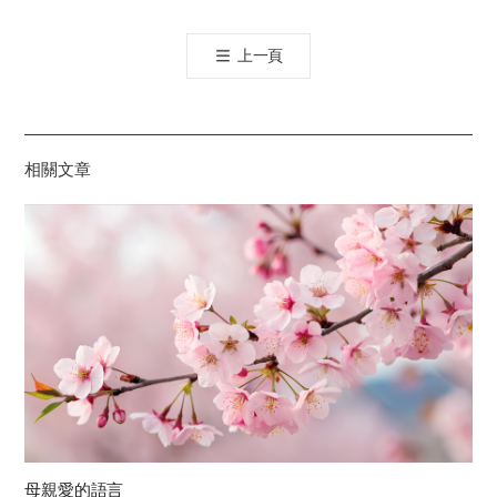
오
톡
上一頁
공
유
하
기
相關文章
母親愛的語言