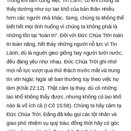
Trong khi làm công việc
Tin Lành
, có khi chúng ta
thấy dường như sự lao khổ của bản thân nhiều
hơn các người nhà khác. Song, chúng ta không thể
biết hết mọi tình huống vì chúng ta không phải là
những tồn tại “toàn tri”. Đối với Đức Chúa Trời toàn
tri toàn năng, hết thảy những người nỗ lực vì Tin
Lành, dù là người gieo giống hay người tưới nước,
đều đáng yêu như nhau. Đức Chúa Trời ghi nhớ
mọi nỗ lực vượt qua thử thách trước mắt và trung
tín với Ngài; Ngài sẽ ban thưởng tùy theo việc họ
làm (Khải 22:12). Thật cảm tạ thay, dù có những
lao khổ không thấy được, nhưng không có lao khổ
nào là vô ích cả (I Cô 15:58). Chúng ta hãy cảm tạ
Đức Chúa Trời, Đấng đã kêu gọi các tội nhân và
giao phó nhiệm vụ quý báu; đồng thời hãy có góc