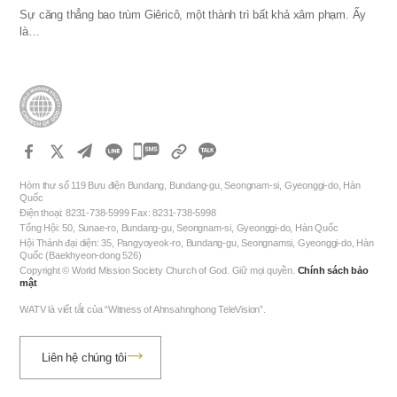
Sự căng thẳng bao trùm Giêricô, một thành trì bất khả xâm phạm. Ấy
là…
카
카
Hòm thư số 119 Bưu điện Bundang, Bundang-gu, Seongnam-si, Gyeonggi-do, Hàn
오
Quốc
Điện thoại: 8231-738-5999 Fax: 8231-738-5998
톡
Tổng Hội: 50, Sunae-ro, Bundang-gu, Seongnam-si, Gyeonggi-do, Hàn Quốc
공
Hội Thánh đại diện: 35, Pangyoyeok-ro, Bundang-gu, Seongnamsi, Gyeonggi-do, Hàn
Quốc (Baekhyeon-dong 526)
유
Copyright © World Mission Society Church of God. Giữ mọi quyền.
Chính sách bảo
하
mật
기
WATV là viết tắt của “Witness of Ahnsahnghong TeleVision”.
Liên hệ chúng tôi