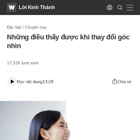
WATV
Search
Lời Kinh Thánh
Submit
Language
naviga
Đặc biệt / Chuyên mục
Những điều thấy được khi thay đổi góc
nhìn
17,516
lượt xem
Đọc nội dung
13:28
Chia sẻ