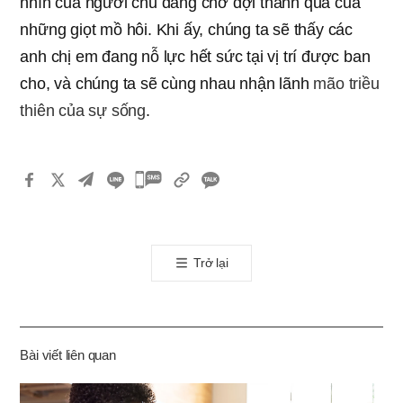
nhìn của người chủ đang chờ đợi thành quả của
những giọt mồ hôi. Khi ấy, chúng ta sẽ thấy các
anh chị em đang nỗ lực hết sức tại vị trí được ban
cho, và chúng ta sẽ cùng nhau nhận lãnh
mão triều
thiên của sự sống
.
카
카
오
톡
Trở lại
공
유
하
기
Bài viết liên quan