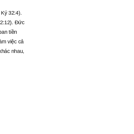
Ký 32:4).
22:12). Ðức
ban tiền
àm việc cả
 khác nhau,