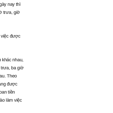
gày nay thì
ờ trưa, giờ
h việc được
m khác nhau,
 trưa, ba giờ
hau. Theo
đáng được
ban tiền
ào làm việc