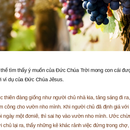
 thể tìm thấy ý muốn của Ðức Chúa Trời mong con cái đư
ời ví dụ của Ðức Chúa Jêsus.
c thiên đàng giống như người chủ nhà kia, tảng sáng đi r
m công cho vườn nho mình. Khi người chủ đã định giá với
i ngày một đơniê, thì sai họ vào vườn nho mình. Ước chừ
i chủ lại ra, thấy những kẻ khác rảnh việc đứng trong chợ, 