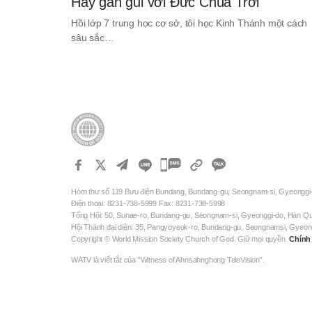
Hãy gần gũi với Đức Chúa Trời
Hồi lớp 7 trung học cơ sở, tôi học Kinh Thánh một cách
sâu sắc…
카
카
Hòm thư số 119 Bưu điện Bundang, Bundang-gu, Seongnam-si, Gyeonggi
오
Điện thoại: 8231-738-5999 Fax: 8231-738-5998
톡
Tổng Hội: 50, Sunae-ro, Bundang-gu, Seongnam-si, Gyeonggi-do, Hàn Q
Hội Thánh đại diện: 35, Pangyoyeok-ro, Bundang-gu, Seongnamsi, Gyeo
공
Copyright © World Mission Society Church of God. Giữ mọi quyền.
Chính
유
WATV là viết tắt của “Witness of Ahnsahnghong TeleVision”.
하
기