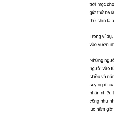
trời mọc cho
giờ thứ ba l
thứ chín là 
Trong ví dụ,
vào vườn nh
Những người
người vào từ
chiều và năm
suy nghĩ củ
nhận nhiều t
công như nh
lúc năm giờ 