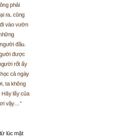
công phải
ại ra, cũng
đi vào vườn
 những
 người đầu.
người được
gười rốt ấy
 nhọc cả ngày
i, ta không
? Hãy lấy của
ươi vậy…”
từ lúc mặt