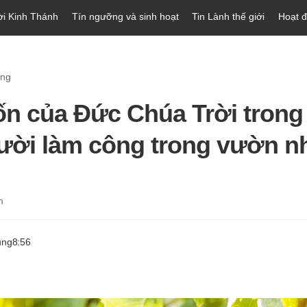
ời Kinh Thánh
Tín ngưỡng và sinh hoạt
Tin Lành thế giới
Hoạt 
òng
n của Ðức Chúa Trời trong 
ười làm công trong vườn n
m
ung
8:56