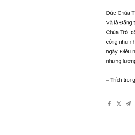
Ðức Chúa Tr
Và là Ðấng 
Chúa Trời cô
công như nh
ngày. Ðiều n
nhưng lượng
– Trích tro