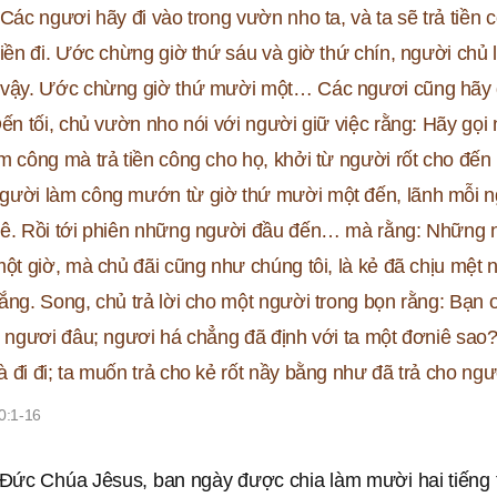
 Các ngươi hãy đi vào trong vườn nho ta, và ta sẽ trả tiền 
liền đi. Ước chừng giờ thứ sáu và giờ thứ chín, người chủ l
 vậy. Ước chừng giờ thứ mười một… Các ngươi cũng hãy 
Ðến tối, chủ vườn nho nói với người giữ việc rằng: Hãy gọi
m công mà trả tiền công cho họ, khởi từ người rốt cho đến
gười làm công mướn từ giờ thứ mười một đến, lãnh mỗi 
ê. Rồi tới phiên những người đầu đến… mà rằng: Những n
một giờ, mà chủ đãi cũng như chúng tôi, là kẻ đã chịu mệt
ắng. Song, chủ trả lời cho một người trong bọn rằng: Bạn ơ
i ngươi đâu; ngươi há chẳng đã định với ta một đơniê sao
 đi đi; ta muốn trả cho kẻ rốt nầy bằng như đã trả cho ng
0:1-16
Ðức Chúa Jêsus, ban ngày được chia làm mười hai tiếng 