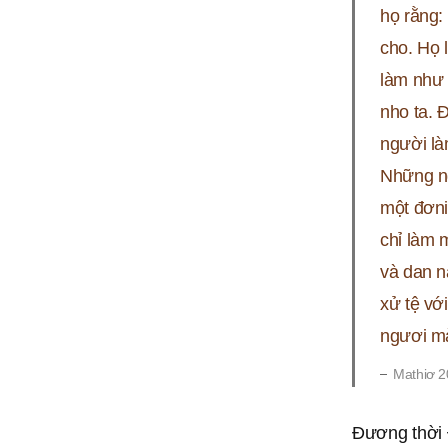
họ rằng:
cho. Họ 
làm như
nho ta. 
người là
Những n
một đơni
chỉ làm 
và dan n
xử tệ vớ
ngươi mà
Mathiơ 2
Ðương thời 