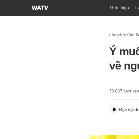
Hội
Giới thiệu
L
Thánh
của
Đức
Làm đẹp tấm l
Chúa
Trời
Ý muố
Hiệp
Hội
về ng
Truyền
Giáo
Tin
Lành
39,067
lượt xe
Thế
Giới
Đọc nội d