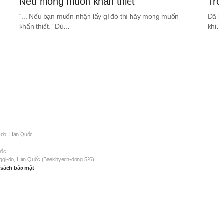
Nếu mong muốn khẩn thiết
Tr
“... Nếu bạn muốn nhận lấy gì đó thì hãy mong muốn
Đã 
khẩn thiết.” Dù…
kh
-do, Hàn Quốc
uốc
nggi-do, Hàn Quốc (Baekhyeon-dong 526)
 sách bảo mật