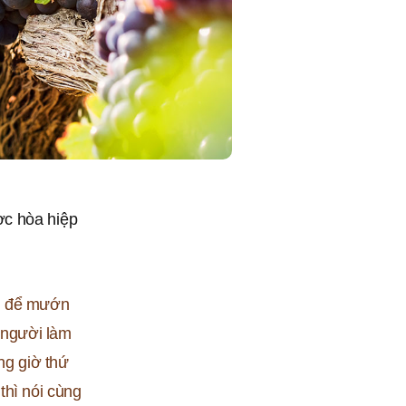
ợc hòa hiệp
a, để mướn
 người làm
ng giờ thứ
thì nói cùng