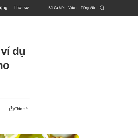
Search
động
Thời sự
Bài Ca Mới
Video
Tiếng Việt
Submit
ví dụ
ho
Chia sẻ