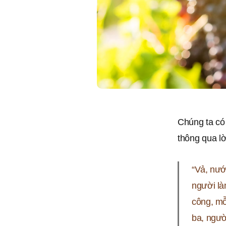
Chúng ta có
thông qua l
“Vả, nướ
người là
công, mỗ
ba, ngườ